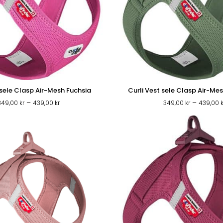
 sele Clasp Air-Mesh Fuchsia
Curli Vest sele Clasp Air-M
Prisintervall:
–
–
349,00
kr
439,00
kr
349,00
kr
439,00
349,00 kr
till
439,00 kr