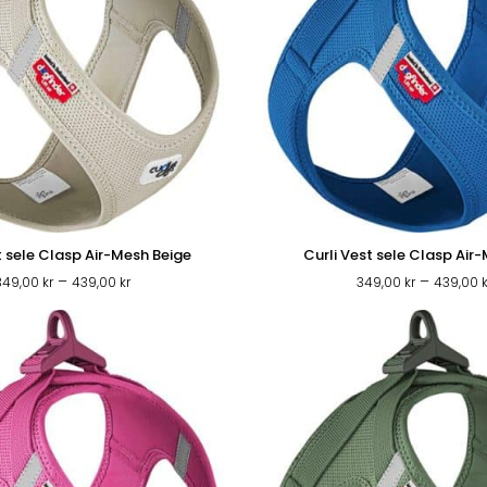
t sele Clasp Air-Mesh Beige
Curli Vest sele Clasp Air
Prisintervall:
–
–
349,00
kr
439,00
kr
349,00
kr
439,00
349,00 kr
till
439,00 kr