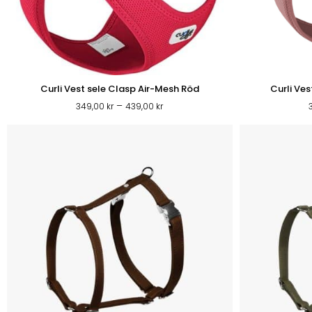
Curli Vest sele Clasp Air-Mesh Röd
Curli Ve
Prisintervall:
–
349,00
kr
439,00
kr
349,00 kr
till
439,00 kr