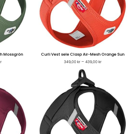
esh Mossgrön
Curli Vest sele Clasp Air-Mesh Orange Sun
Prisintervall:
Prisintervall:
–
kr
349,00
kr
439,00
kr
349,00 kr
349,00 kr
till
till
439,00 kr
439,00 kr