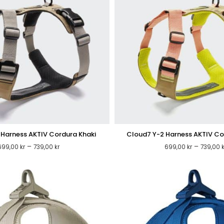
 Harness AKTIV Cordura Khaki
Cloud7 Y-2 Harness AKTIV C
Prisintervall:
–
–
699,00
kr
739,00
kr
699,00
kr
739,00
k
699,00 kr
till
739,00 kr