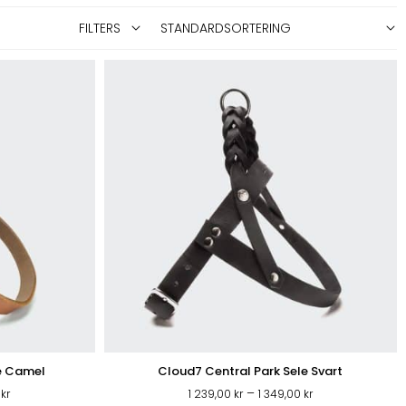
FILTERS
e Camel
Cloud7 Central Park Sele Svart
Prisintervall:
Prisintervall:
–
0
kr
1 239,00
kr
1 349,00
kr