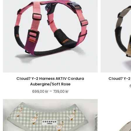
Cloud7 Y-2 Harness AKTIV Cordura
Cloud7 Y-2
Aubergine/Soft Rose
Prisintervall:
–
699,00
kr
739,00
kr
699,00 kr
till
739,00 kr