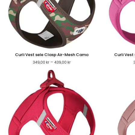
Curli Vest sele Clasp Air-Mesh Camo
Curli Vest
Prisintervall:
–
349,00
kr
439,00
kr
349,00 kr
till
439,00 kr