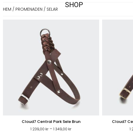
SHOP
HEM
/
PROMENADEN
/ SELAR
Cloud7 Central Park Sele Brun
Cloud7 Cen
PROMENADEN
Prisintervall:
–
1 239,00
kr
1 349,00
kr
1