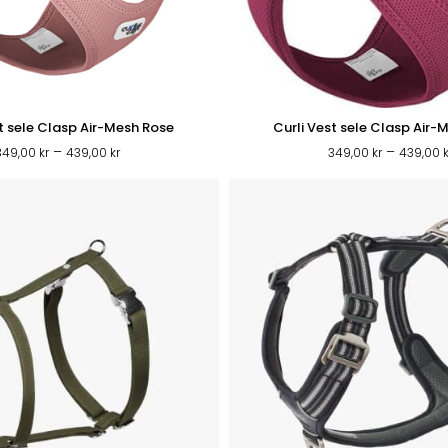
st sele Clasp Air-Mesh Rose
Curli Vest sele Clasp Air-
Prisintervall:
–
–
349,00
kr
439,00
kr
349,00
kr
439,00
349,00 kr
till
439,00 kr