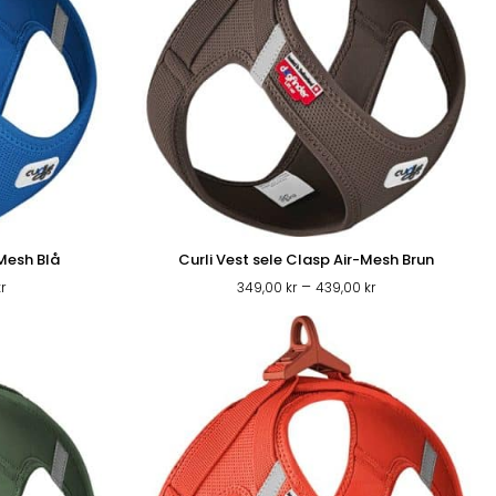
-Mesh Blå
Curli Vest sele Clasp Air-Mesh Brun
Prisintervall:
Prisintervall:
–
kr
349,00
kr
439,00
kr
349,00 kr
349,00 kr
till
till
439,00 kr
439,00 kr