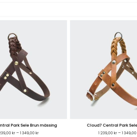
tral Park Sele Brun mässing
Cloud7 Central Park Sel
VARUMÄRKEN
VÅRA BUTIKER
Prisintervall:
–
–
 239,00
kr
1 349,00
kr
1 239,00
kr
1 349,0