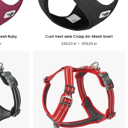
Mesh Ruby
Curli Vest sele Clasp Air-Mesh Svart
Prisintervall:
Prisintervall:
–
kr
349,00
kr
439,00
kr
349,00 kr
349,00 kr
till
till
439,00 kr
439,00 kr