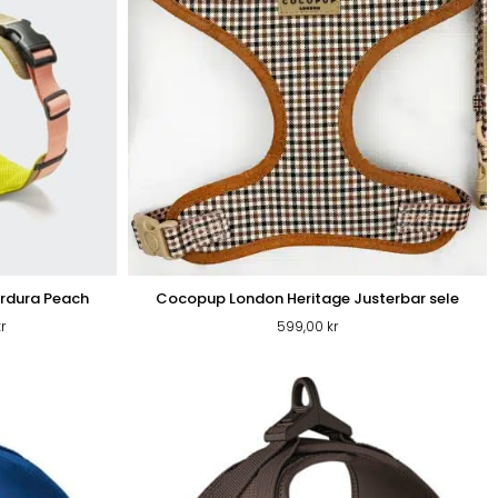
ordura Peach
Cocopup London Heritage Justerbar sele
Prisintervall:
r
599,00
kr
699,00 kr
till
739,00 kr