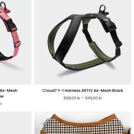
A SKÅLAR
1
1
399,00 kr
399,00 kr
SOVPLATS
KATTSAND
 Air-Mesh
Cloud7 Y-1 Harness AKTIV Air-Mesh Black
se
Prisintervall:
–
599,00
kr
649,00
kr
Prisintervall:
599,00 kr
kr
599,00 kr
till
till
649,00 kr
649,00 kr