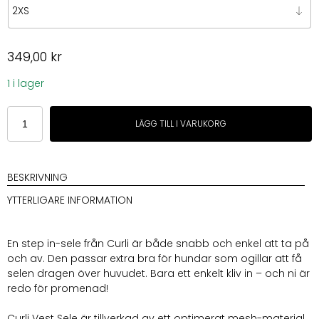
349,00
kr
1 i lager
Curli
LÄGG TILL I VARUKORG
Vest
sele
Clasp
Air-
BESKRIVNING
Mesh
YTTERLIGARE INFORMATION
Beige
mängd
En step in-sele från Curli är både snabb och enkel att ta på
och av. Den passar extra bra för hundar som ogillar att få
selen dragen över huvudet. Bara ett enkelt kliv in – och ni är
redo för promenad!
Curli Vest Sele är tillverkad av ett optimerat mesh-material