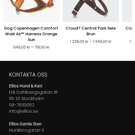
Dog Copenhagen Comfort
Cloud7 Central Park Sele
Clou
Walk Air™ Harness Orange
Brun
Sun
Prisintervall
–
1 239,00
kr
1 349,00
kr
1 
Prisintervall:
–
1
549,00
kr
719,00
kr
549,00 kr
239,00 kr
till
till
719,00 kr
1
349,00 kr
KONTAKTA OSS
Ellios Hund & Katt
Erik Dahlbergsgatan 18
115 32 Stockholm
08-7830052
info@ellios.se
Ellios Gamla Stan
Munkbrogatan 11