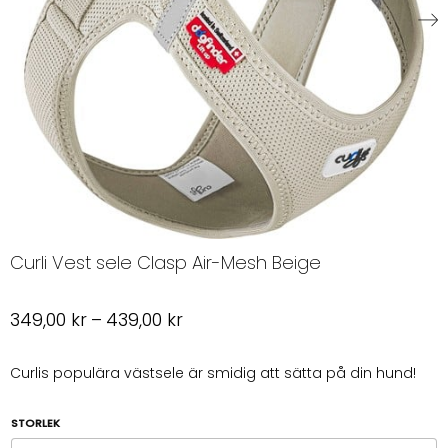
Curli Vest sele Clasp Air-Mesh Beige
Prisintervall:
349,00
kr
–
439,00
kr
349,00 kr
till
Curlis populära västsele är smidig att sätta på din hund!
439,00 kr
STORLEK