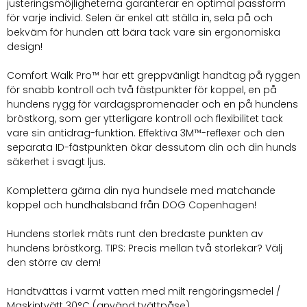
justeringsmöjligheterna garanterar en optimal passform
för varje individ. Selen är enkel att ställa in, sela på och
bekväm för hunden att bära tack vare sin ergonomiska
design!
Comfort Walk Pro™ har ett greppvänligt handtag på ryggen
för snabb kontroll och två fästpunkter för koppel, en på
hundens rygg för vardagspromenader och en på hundens
bröstkorg, som ger ytterligare kontroll och flexibilitet tack
vare sin antidrag-funktion. Effektiva 3M™-reflexer och den
separata ID-fästpunkten ökar dessutom din och din hunds
säkerhet i svagt ljus.
Komplettera gärna din nya hundsele med matchande
koppel och hundhalsband från DOG Copenhagen!
Hundens storlek mäts runt den bredaste punkten av
hundens bröstkorg. TIPS: Precis mellan två storlekar? Välj
den större av dem!
Handtvättas i varmt vatten med milt rengöringsmedel /
Maskintvätt 30°C (använd tvättpåse).