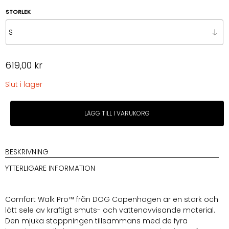
STORLEK
619,00
kr
Slut i lager
Dog
LÄGG TILL I VARUKORG
Copenhagen
Comfort
Walk
Pro™
BESKRIVNING
Harness
YTTERLIGARE INFORMATION
Purple
Passion
mängd
Comfort Walk Pro™ från DOG Copenhagen är en stark och
lätt sele av kraftigt smuts- och vattenavvisande material.
Den mjuka stoppningen tillsammans med de fyra