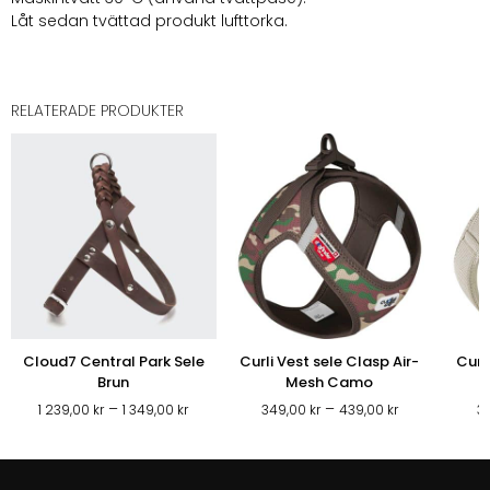
Låt sedan tvättad produkt lufttorka.
RELATERADE PRODUKTER
Cloud7 Central Park Sele
Curli Vest sele Clasp Air-
Curl
Brun
Mesh Camo
Prisintervall:
Prisintervall:
–
–
1 239,00
kr
1 349,00
kr
349,00
kr
439,00
kr
3
1
349,00 kr
239,00 kr
till
till
439,00 kr