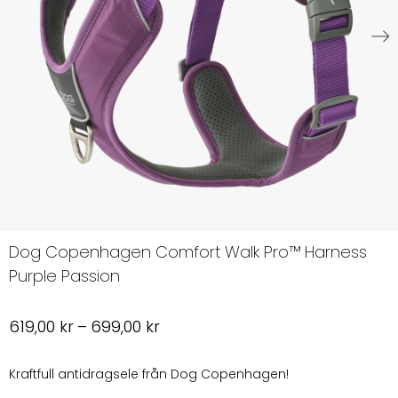
Dog Copenhagen Comfort Walk Pro™ Harness
Purple Passion
Prisintervall:
619,00
kr
–
699,00
kr
619,00 kr
till
Kraftfull antidragsele från Dog Copenhagen!
699,00 kr