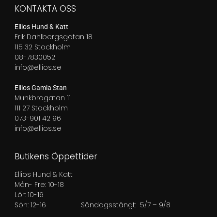
1
KONTAKTA OSS
349,00 kr
Ellios Hund & Katt
Erik Dahlbergsgatan 18
115 32 Stockholm
08-7830052
info@ellios.se
Ellios Gamla Stan
Munkbrogatan 11
111 27 Stockholm
073-901 42 96
info@ellios.se
Butikens Öppettider
Ellios Hund & Katt
Mån- Fre: 10-18
Lör: 10-16
Sön: 12-16
Söndagsstängt: 5/7 – 9/8