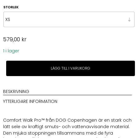
STORLEK
579,00
kr
1 i lager
Dog
LÄGG TILL I VARUKORG
Copenhagen
Comfort
Walk
Pro™
BESKRIVNING
Harness
YTTERLIGARE INFORMATION
Orange
Sun
mängd
Comfort Walk Pro™ från DOG Copenhagen är en stark och
lätt sele av kraftigt smuts- och vattenavvisande material.
Den mjuka stoppningen tillsammans med de fyra