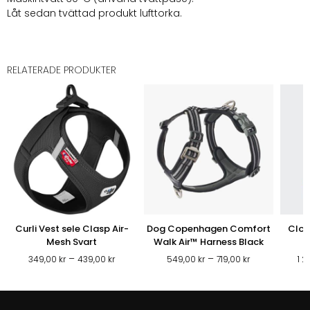
Låt sedan tvättad produkt lufttorka.
RELATERADE PRODUKTER
Curli Vest sele Clasp Air-
Dog Copenhagen Comfort
Clou
Mesh Svart
Walk Air™ Harness Black
Prisintervall:
Prisintervall:
–
–
349,00
kr
439,00
kr
549,00
kr
719,00
kr
1 
349,00 kr
549,00 kr
till
till
439,00 kr
719,00 kr