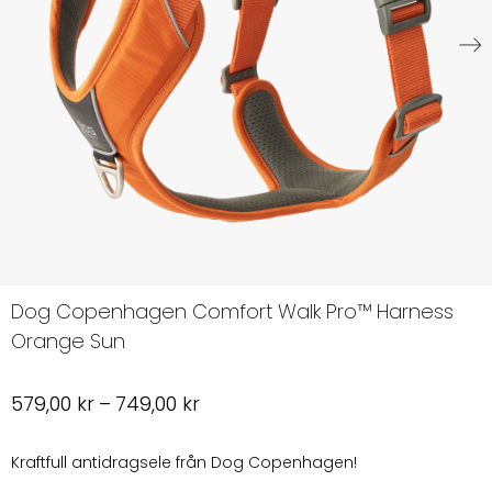
Dog Copenhagen Comfort Walk Pro™ Harness
Orange Sun
Prisintervall:
579,00
kr
–
749,00
kr
579,00 kr
till
Kraftfull antidragsele från Dog Copenhagen!
749,00 kr