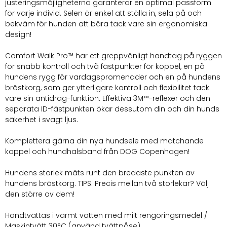
justeringsmöjligheterna garanterar en optimal passform
för varje individ. Selen är enkel att ställa in, sela på och
bekväm för hunden att bära tack vare sin ergonomiska
design!
Comfort Walk Pro™ har ett greppvänligt handtag på ryggen
för snabb kontroll och två fästpunkter för koppel, en på
hundens rygg för vardagspromenader och en på hundens
bröstkorg, som ger ytterligare kontroll och flexibilitet tack
vare sin antidrag-funktion. Effektiva 3M™-reflexer och den
separata ID-fästpunkten ökar dessutom din och din hunds
säkerhet i svagt ljus.
Komplettera gärna din nya hundsele med matchande
koppel och hundhalsband från DOG Copenhagen!
Hundens storlek mäts runt den bredaste punkten av
hundens bröstkorg. TIPS: Precis mellan två storlekar? Välj
den större av dem!
Handtvättas i varmt vatten med milt rengöringsmedel /
Maskintvätt 30°C (använd tvättpåse).