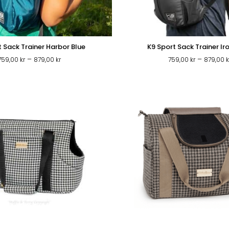
t Sack Trainer Harbor Blue
K9 Sport Sack Trainer Ir
Prisintervall:
–
–
759,00
kr
879,00
kr
759,00
kr
879,00
k
759,00 kr
till
879,00 kr