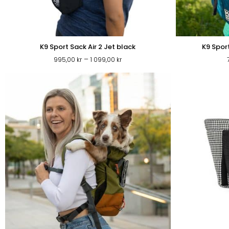
K9 Sport Sack Air 2 Jet black
K9 Spor
Prisintervall:
–
995,00
kr
1 099,00
kr
995,00 kr
till
1
099,00 kr