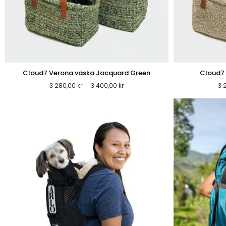
Cloud7 Verona väska Jacquard Green
Cloud7 
Prisintervall:
–
3 280,00
kr
3 400,00
kr
3 
3
280,00 kr
till
3
400,00 kr