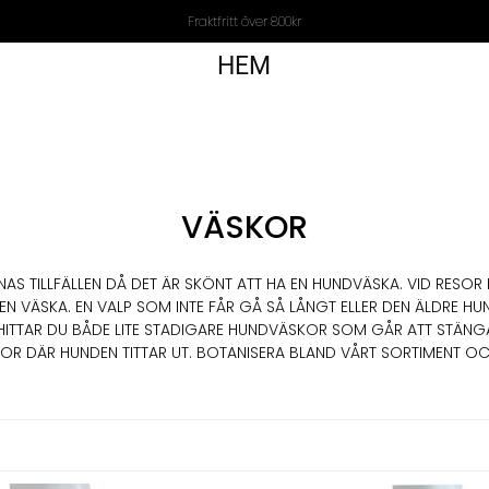
Fraktfritt över 800kr
HEM
VÄSKOR
NNAS TILLFÄLLEN DÅ DET ÄR SKÖNT ATT HA EN HUNDVÄSKA. VID RES
N VÄSKA. EN VALP SOM INTE FÅR GÅ SÅ LÅNGT ELLER DEN ÄLDRE HU
 HITTAR DU BÅDE LITE STADIGARE HUNDVÄSKOR SOM GÅR ATT STÄNGA
KOR DÄR HUNDEN TITTAR UT. BOTANISERA BLAND VÅRT SORTIMENT OCH