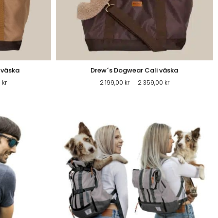
 väska
Drew´s Dogwear Cali väska
Prisintervall:
Prisintervall:
–
0
kr
2 199,00
kr
2 359,00
kr
2
2
199,00 kr
199,00 kr
till
till
2
2
359,00 kr
359,00 kr