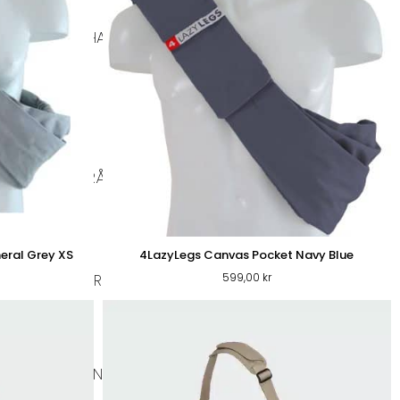
BIOTHANE HALSBAND
DISVÄSKOR
RSKFODER & RÅFÖDA
eral Grey XS
4LazyLegs Canvas Pocket Navy Blue
599,00
kr
A HUNDKLÄDER
UNDERLÄGG