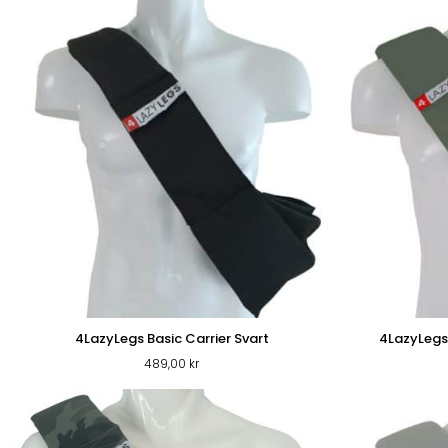
SHOP
4LazyLegs Basic Carrier Svart
4LazyLegs
489,00
kr
PROMENADEN