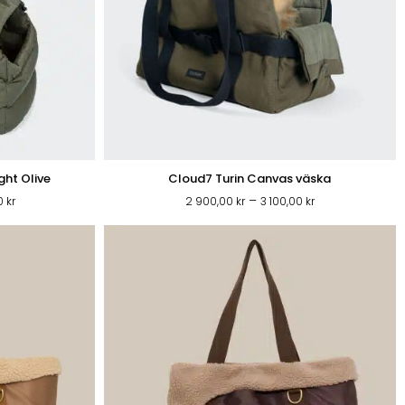
ght Olive
Cloud7 Turin Canvas väska
Prisintervall:
Prisintervall:
–
00
kr
2 900,00
kr
3 100,00
kr
2
2
290,00 kr
900,00 kr
till
till
2
3
590,00 kr
100,00 kr