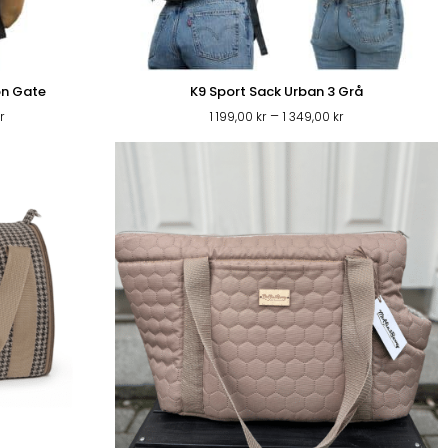
on Gate
K9 Sport Sack Urban 3 Grå
Prisintervall:
Prisintervall:
–
r
1 199,00
kr
1 349,00
kr
759,00 kr
1
till
199,00 kr
879,00 kr
till
1
349,00 kr