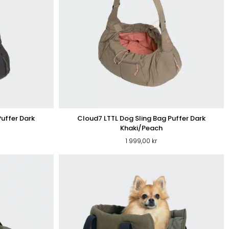
A SKÅLAR
SOVPLATS
KATTSAND
Puffer Dark
Cloud7 LTTL Dog Sling Bag Puffer Dark
Khaki/Peach
1 999,00
kr