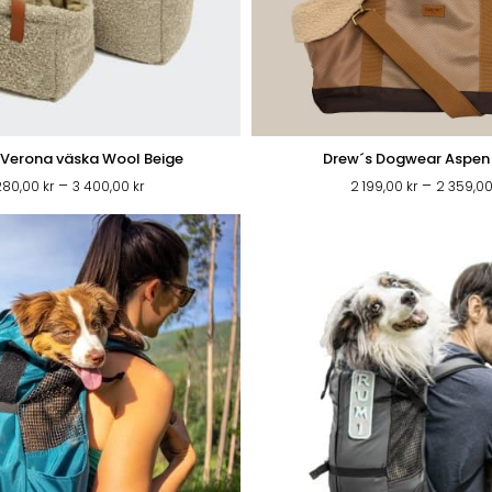
Verona väska Wool Beige
Drew´s Dogwear Aspen
Prisintervall:
–
–
280,00
kr
3 400,00
kr
2 199,00
kr
2 359,0
3
280,00 kr
till
3
400,00 kr