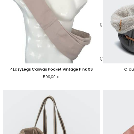
PÄLS & VÅRD
PÄLSVÅRD
VÅRD
TIKSKY
KATT
KATTFODER
TORRFODER KATT
VÅTFOD
4LazyLegs Canvas Pocket Vintage Pink XS
Clou
599,00
kr