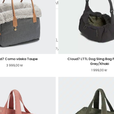
KERAMIK
MELAMIN
MATPUSSEL
ÖVRIG
DD & SKVÄTTSKYDD
KATTGODIS
SELAR & HALSBAND
LEKSAKER
KLÖSBRÄDOR
PÄLSVÅRD
VÅRD
ER KATT
d7 Como väska Taupe
Cloud7 LTTL Dog Sling Bag 
Grey/Khaki
3 999,00
kr
1 999,00
kr