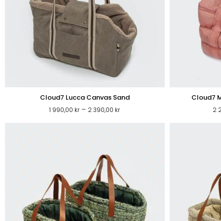
Cloud7 Lucca Canvas Sand
Cloud7 M
Prisintervall:
–
1 990,00
kr
2 390,00
kr
2 
1
990,00 kr
till
2
390,00 kr