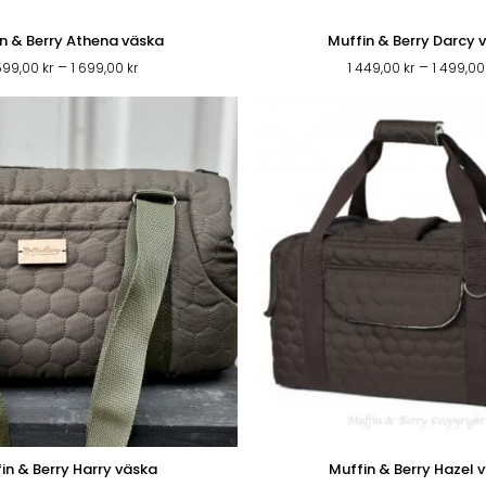
n & Berry Athena väska
Muffin & Berry Darcy 
Prisintervall:
–
–
 599,00
kr
1 699,00
kr
1 449,00
kr
1 499,0
1
599,00 kr
till
1
699,00 kr
in & Berry Harry väska
Muffin & Berry Hazel 