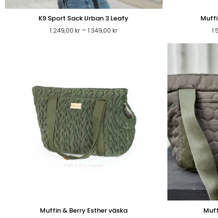
K9 Sport Sack Urban 3 Leafy
Muffi
Prisintervall:
–
1 249,00
kr
1 349,00
kr
1
1
249,00 kr
till
1
349,00 kr
Muffin & Berry Esther väska
Muff