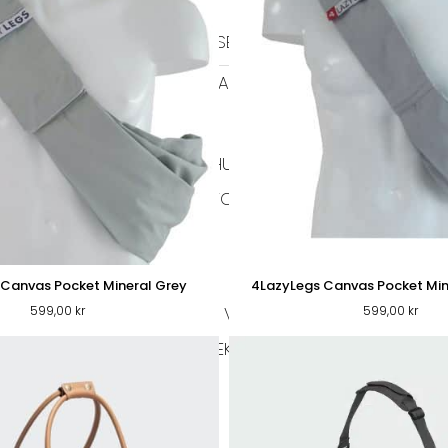
HALSBAND
TIDRAGSELAR
LÄDER HALSBAND
TEXTIL HALSBAND
BAJSPÅSAR & TILLBEHÖR
GO
EL
BIOTHANE KOPPEL
HUNDFODER
HUNDTUGG
TORRFODER
VÅTFODER
FÄ
HUNDTUGG NORDISKT
Canvas Pocket Mineral Grey
4LazyLegs Canvas Pocket Min
599,00
kr
599,00
kr
RMA JACKOR
TAXMODELL
VINTHUNDSMODELL
ÖVRIG
VÄSKOR
HUNDLEKSAKER
IGLOOS
MATPLATS
SKÅLAR