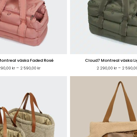
ontreal väska Faded Rosé
Cloud7 Montreal väska Li
Prisintervall:
–
–
290,00
kr
2 590,00
kr
2 290,00
kr
2 590,
2
290,00 kr
till
2
590,00 kr