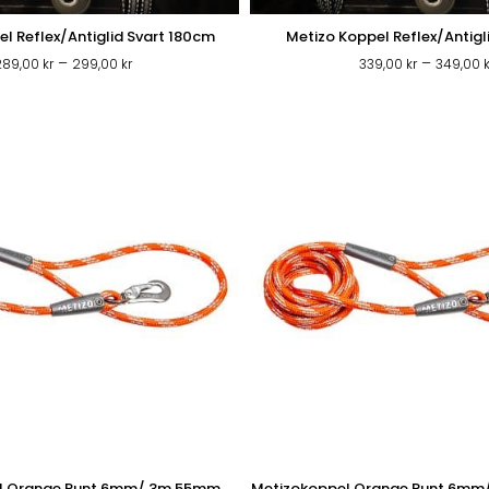
l Reflex/Antiglid Svart 180cm
Metizo Koppel Reflex/Antigl
Prisintervall:
–
–
289,00
kr
299,00
kr
339,00
kr
349,00
k
289,00 kr
till
299,00 kr
l Orange Runt 6mm/ 3m 55mm
Metizokoppel Orange Runt 6m