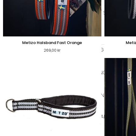
SELAR
ALLA SELAR
STEP-IN
AN
KOPPEL
LÄDERKOPPEL
TEXTIL KOPP
Metizo Halsband Fast Orange
Meti
GODIS & TUGG
269,00
kr
HUNDGODIS
HUNDGODIS NORDISKT
HUNDKLÄDER
TRÖJOR
REGNKLÄDER
VA
SOVPLATS
BÄDDAR
FILTAR
DYNOR