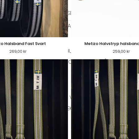
HALSBAND
TIDRAGSELAR
LÄDER HALSBAND
TEXTIL HALSBAND
BAJSPÅSAR & TILLBEHÖR
GO
EL
BIOTHANE KOPPEL
zo Halsband Fast Svart
Metizo Halvstryp halsband
HUNDFODER
269,00
kr
259,00
kr
HUNDTUGG
TORRFODER
VÅTFODER
FÄ
HUNDTUGG NORDISKT
RMA JACKOR
TAXMODELL
VINTHUNDSMODELL
ÖVRIG
VÄSKOR
HUNDLEKSAKER
IGLOOS
MATPLATS
SKÅLAR