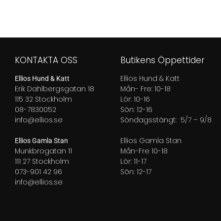
KONTAKTA OSS
Butikens Öppettider
Ellios Hund & Katt
Ellios Hund & Katt
Erik Dahlbergsgatan 18
Mån- Fre: 10-18
115 32 Stockholm
Lör: 10-16
08-7830052
Sön: 12-16
info@ellios.se
Söndagsstängt: 5/7 – 9/8
Ellios Gamla Stan
Ellios Gamla Stan
Munkbrogatan 11
Mån-Fre 10-18
111 27 Stockholm
Lör: 11-17
073-901 42 96
Sön: 12-17
info@ellios.se