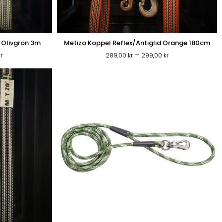
A SKÅLAR
d Olivgrön 3m
Metizo Koppel Reflex/Antiglid Orange 180cm
Prisintervall:
Prisintervall:
–
r
289,00
kr
299,00
kr
339,00 kr
289,00 kr
till
till
SOVPLATS
KATTSAND
349,00 kr
299,00 kr