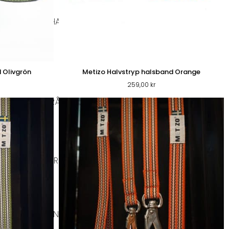
BIOTHANE HALSBAND
DISVÄSKOR
 Olivgrön
Metizo Halvstryp halsband Orange
259,00
kr
RSKFODER & RÅFÖDA
A HUNDKLÄDER
UNDERLÄGG