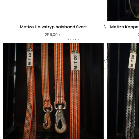
PÄLS & VÅRD
PÄLSVÅRD
VÅRD
TIKSKY
Metizo Halvstryp halsband Svart
Metizo Koppel
259,00
kr
KATT
KATTFODER
TORRFODER KATT
VÅTFOD