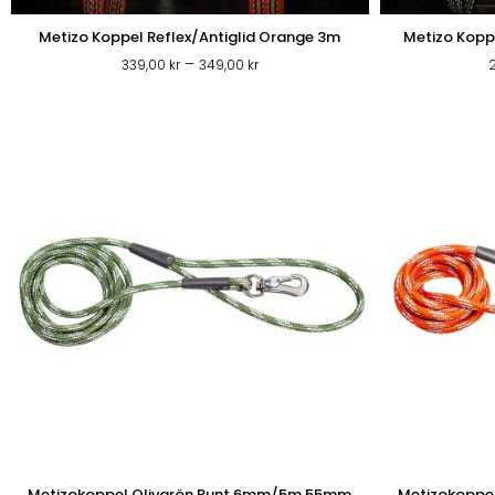
Metizo Koppel Reflex/Antiglid Orange 3m
Metizo Koppe
Prisintervall:
–
339,00
kr
349,00
kr
339,00 kr
till
349,00 kr
Metizokoppel Olivgrön Runt 6mm/5m 55mm
Metizokoppe