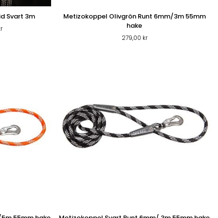
id Svart 3m
Metizokoppel Olivgrön Runt 6mm/3m 55mm
hake
Prisintervall:
r
339,00 kr
279,00
kr
till
349,00 kr
m/5m 55mm hake
Metizokoppel Svart Runt 6mm/ 3m 55mm hake