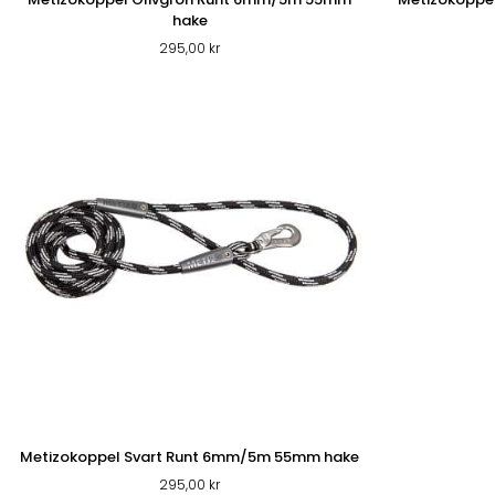
hake
295,00
kr
Metizokoppel Svart Runt 6mm/5m 55mm hake
295,00
kr