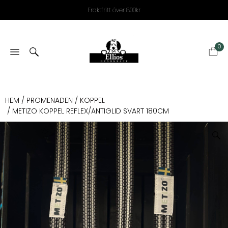
Fraktfritt över 800kr
0
HEM
/
PROMENADEN
/
KOPPEL
/ METIZO KOPPEL REFLEX/ANTIGLID SVART 180CM