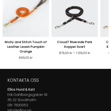
Molly and Stitch Touch of
Cloud7 Riverside Park
Cl
Leather Leash Pumpkin
Koppel Svart
Ko
Orange
Prisintervall:
–
879,00
kr
1 019,00
kr
8
879,00 kr
849,00
kr
till
1
019,00 kr
KONTAKTA OSS
Ellios Hund & Katt
Erik Dahlbergsgatan 18
115 32 Stockholm
08-7830052
info@ellios.se