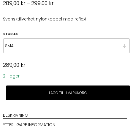
Prisintervall:
289,00
kr
–
299,00
kr
289,00 kr
till
Svensktillverkat nylonkoppel med reflex!
299,00 kr
STORLEK
289,00
kr
2 i lager
Metizo
LÄGG TILL I VARUKORG
Koppel
Reflex/Antiglid
Svart
180cm
BESKRIVNING
mängd
YTTERLIGARE INFORMATION