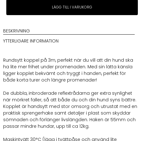
Metizokoppel
LÄGG TILL I VARUKORG
Orange
Runt
6mm/
3m
BESKRIVNING
55mm
YTTERLIGARE INFORMATION
hake
mängd
Rundsytt koppel på 3m, perfekt när du vill att din hund ska
ha lite mer frihet under promenaden. Med sin lätta känsla
ligger kopplet bekvämt och tryggt i handen, perfekt för
både korta turer och längre promenader!
De dubbla, inbroderade reflextrådarna ger extra synlighet
när mörkret faller, så att både du och din hund syns bättre.
Kopplet är handsytt med stor omsorg och utrustat med en
praktisk sprengerhake samt detaljer i plast som skyddar
sömnaden och förlänger livslängden. Haken är 55mm och
passar mindre hundar, upp till ca 12kg.
Maskintvätt 30°C (lägg i tvättpåse och använd lite