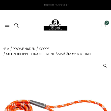
Fraktfritt över 800kr
0
HEM
/
PROMENADEN
/
KOPPEL
/ METIZOKOPPEL ORANGE RUNT 6MM/ 3M 55MM HAKE