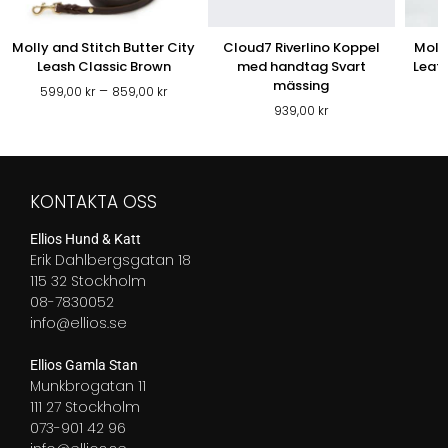
Molly and Stitch Butter City
Cloud7 Riverlino Koppel
Molly
Leash Classic Brown
med handtag Svart
Leath
mässing
Prisintervall:
–
599,00
kr
859,00
kr
599,00 kr
939,00
kr
till
859,00 kr
KONTAKTA OSS
Ellios Hund & Katt
Erik Dahlbergsgatan 18
115 32 Stockholm
08-7830052
info@ellios.se
Ellios Gamla Stan
Munkbrogatan 11
111 27 Stockholm
073-901 42 96