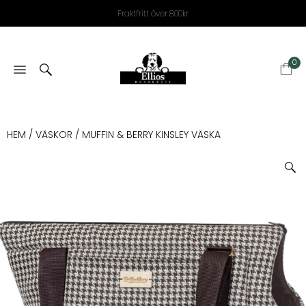
Fraktfritt över 800kr
0
HEM
/
VÄSKOR
/ MUFFIN & BERRY KINSLEY VÄSKA