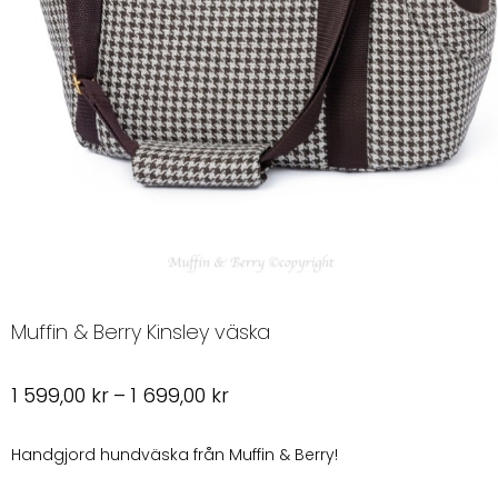
Muffin & Berry Kinsley väska
Prisintervall:
1 599,00
kr
–
1 699,00
kr
1
599,00 kr
Handgjord hundväska från Muffin & Berry!
till