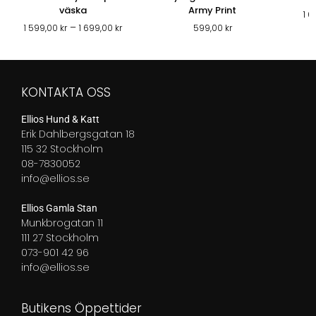
väska
Army Print
1 
Prisintervall:
–
1 599,00
kr
1 699,00
kr
599,00
kr
1
599,00 kr
till
1
KONTAKTA OSS
699,00 kr
Ellios Hund & Katt
Erik Dahlbergsgatan 18
115 32 Stockholm
08-7830052
info@ellios.se
Ellios Gamla Stan
Munkbrogatan 11
111 27 Stockholm
073-901 42 96
info@ellios.se
Butikens Öppettider