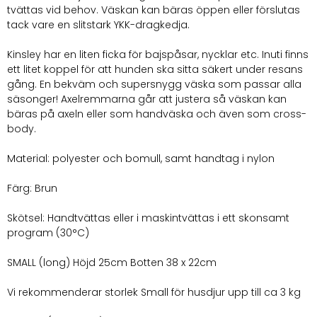
tvättas vid behov. Väskan kan bäras öppen eller förslutas
tack vare en slitstark YKK-dragkedja.
Kinsley har en liten ficka för bajspåsar, nycklar etc. Inuti finns
ett litet koppel för att hunden ska sitta säkert under resans
gång. En bekväm och supersnygg väska som passar alla
säsonger! Axelremmarna går att justera så väskan kan
bäras på axeln eller som handväska och även som cross-
body.
Material: polyester och bomull, samt handtag i nylon
Färg: Brun
Skötsel: Handtvättas eller i maskintvättas i ett skonsamt
program (30°C)
SMALL (long) Höjd 25cm Botten 38 x 22cm
Vi rekommenderar storlek Small för husdjur upp till ca 3 kg