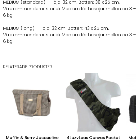
MEDIUM (standard) – Höjd: 32 cm. Botten: 38 x 25 cm.
Vi rekommenderar storlek Medium för husdjur mellan ca 3 –
6 kg
MEDIUM (long) – Höjd: 32 cm. Botten: 43 x 25 cm.
Vi rekommenderar storlek Medium för husdjur mellan ca 3 –
6 kg
RELATERADE PRODUKTER
Muffin & Berry Jacqueline
4LazyLegs Canvas Pocket
Muffi