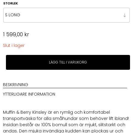
1
STORLEK
699,00 kr
1 599,00
kr
Slut i lager
Muffin
LÄGG TILL I VARUKORG
&
Berry
Kinsley
väska
BESKRIVNING
mängd
YTTERLIGARE INFORMATION
Muffin & Berry Kinsley är en rymlig och komfortabel
transportväska för alla småhundar som behöver lift ibland!
Insidan består av 100% bomull som är mjukt, slitstarkt och
andas. Den mjuka invändiga kudden kan plockas ur och