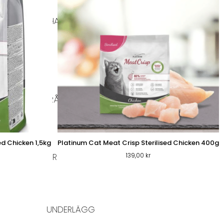
BIOTHANE HALSBAND
DISVÄSKOR
RSKFODER & RÅFÖDA
ed Chicken 1,5kg
Platinum Cat Meat Crisp Sterilised Chicken 400g
139,00
kr
A HUNDKLÄDER
UNDERLÄGG