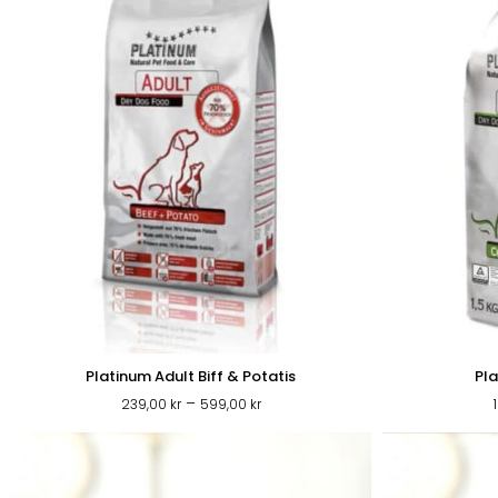
SHOP
Platinum Adult Biff & Potatis
Pla
Prisintervall:
–
239,00
kr
599,00
kr
239,00 kr
till
PROMENADEN
599,00 kr