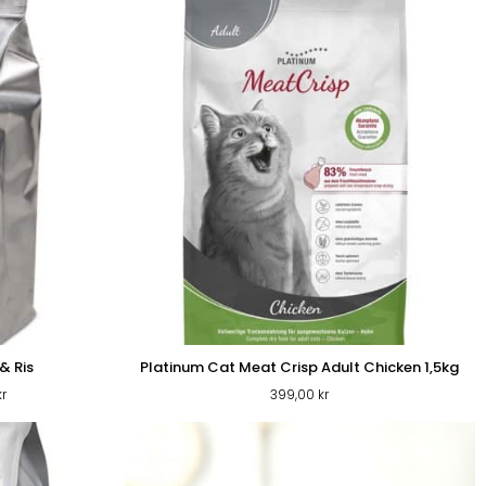
& Ris
Platinum Cat Meat Crisp Adult Chicken 1,5kg
Prisintervall:
kr
399,00
kr
259,00 kr
till
649,00 kr