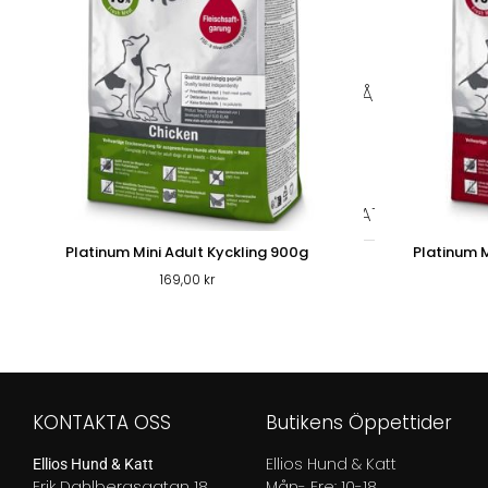
PÄLS & VÅRD
PÄLSVÅRD
VÅRD
TIKSKY
KATT
KATTFODER
TORRFODER KATT
VÅTFOD
Platinum Mini Adult Kyckling 900g
Platinum M
169,00
kr
KONTAKTA OSS
Butikens Öppettider
Ellios Hund & Katt
Ellios Hund & Katt
Erik Dahlbergsgatan 18
Mån- Fre: 10-18