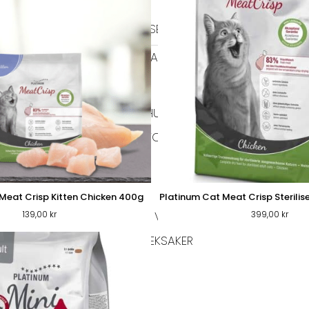
HALSBAND
TIDRAGSELAR
LÄDER HALSBAND
TEXTIL HALSBAND
BAJSPÅSAR & TILLBEHÖR
GO
EL
BIOTHANE KOPPEL
HUNDFODER
HUNDTUGG
TORRFODER
VÅTFODER
FÄ
HUNDTUGG NORDISKT
Meat Crisp Kitten Chicken 400g
Platinum Cat Meat Crisp Sterilis
139,00
kr
399,00
kr
RMA JACKOR
TAXMODELL
VINTHUNDSMODELL
ÖVRIG
VÄSKOR
HUNDLEKSAKER
IGLOOS
MATPLATS
SKÅLAR