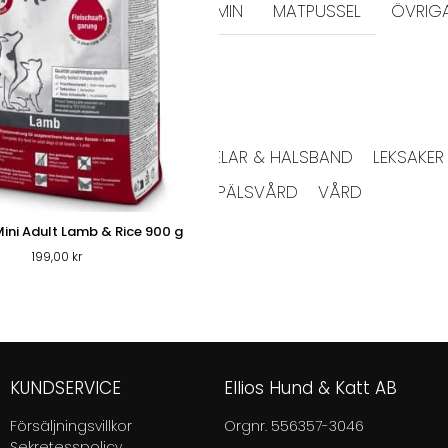
KERAMIK
MELAMIN
MATPUSSEL
ÖVRIG
DD & SKVÄTTSKYDD
KATTGODIS
SELAR & HALSBAND
LEKSAKER
KLÖSBRÄDOR
PÄLSVÅRD
VÅRD
ER KATT
ini Adult Lamb & Rice 900 g
199,00
kr
KUNDSERVICE
Ellios Hund & Katt AB
Försäljningsvillkor
Orgnr. 556357-3046
Sekretesspolicy