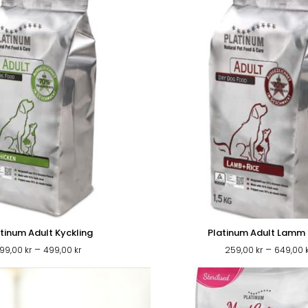
tinum Adult Kyckling
Platinum Adult Lamm 
Prisintervall:
–
–
199,00
kr
499,00
kr
259,00
kr
649,00
199,00 kr
till
VARUMÄRKEN
VÅRA BUTIKER
499,00 kr