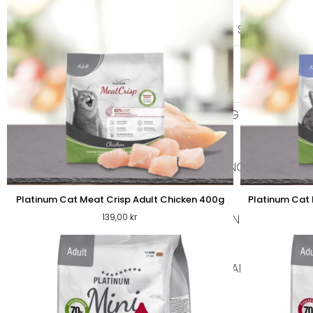
SELAR
ALLA SELAR
STEP-IN
AN
KOPPEL
LÄDERKOPPEL
TEXTIL KOPP
GODIS & TUGG
HUNDGODIS
HUNDGODIS NORDISKT
HUNDKLÄDER
Platinum Cat Meat Crisp Adult Chicken 400g
Platinum Cat 
139,00
kr
TRÖJOR
REGNKLÄDER
VA
SOVPLATS
BÄDDAR
FILTAR
DYNOR