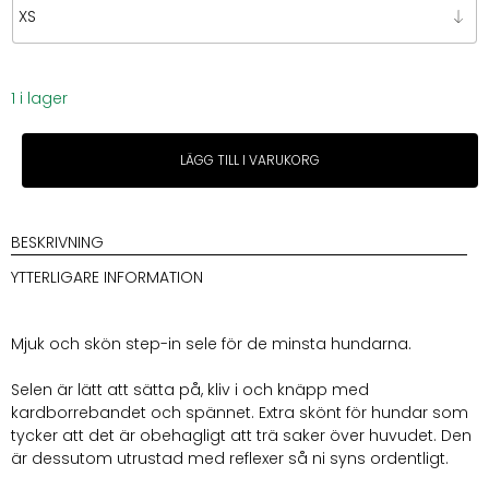
1 i lager
Puppy
LÄGG TILL I VARUKORG
Boheme
Brooklyn
dark
olive
BESKRIVNING
step-
YTTERLIGARE INFORMATION
in-
sele
mängd
Mjuk och skön step-in sele för de minsta hundarna.
Selen är lätt att sätta på, kliv i och knäpp med
kardborrebandet och spännet. Extra skönt för hundar som
tycker att det är obehagligt att trä saker över huvudet. Den
är dessutom utrustad med reflexer så ni syns ordentligt.