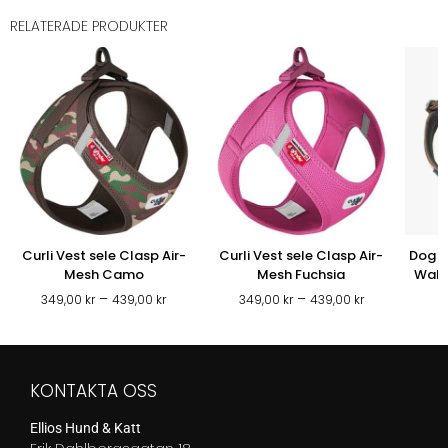
RELATERADE PRODUKTER
Curli Vest sele Clasp Air-
Curli Vest sele Clasp Air-
Dog 
Mesh Camo
Mesh Fuchsia
Walk
Prisintervall:
Prisintervall:
–
–
349,00
kr
439,00
kr
349,00
kr
439,00
kr
5
349,00 kr
349,00 kr
till
till
439,00 kr
439,00 kr
KONTAKTA OSS
Ellios Hund & Katt