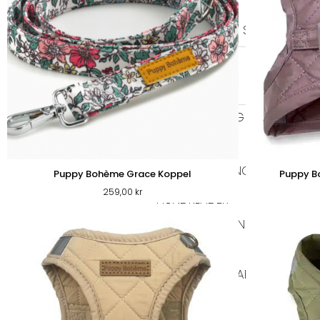
SELAR
ALLA SELAR
STEP-IN
AN
KOPPEL
LÄDERKOPPEL
TEXTIL KOPP
GODIS & TUGG
HUNDGODIS
HUNDGODIS NORDISKT
Puppy Bohème Grace Koppel
Puppy B
259,00
kr
HUNDKLÄDER
TRÖJOR
REGNKLÄDER
VA
SOVPLATS
BÄDDAR
FILTAR
DYNOR