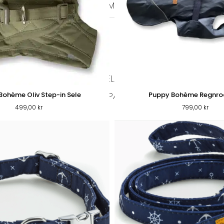
KERAMIK
MELAMIN
MATPUSSEL
ÖVRIG
DD & SKVÄTTSKYDD
KATTGODIS
SELAR & HALSBAND
LEKSAKER
KLÖSBRÄDOR
PÄLSVÅRD
VÅRD
Bohème Oliv Step-in Sele
Puppy Bohème Regnroc
ER KATT
499,00
kr
799,00
kr