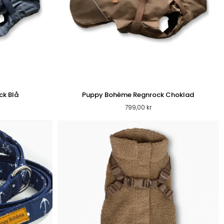
A SKÅLAR
SOVPLATS
KATTSAND
k Blå
Puppy Bohème Regnrock Choklad
799,00
kr