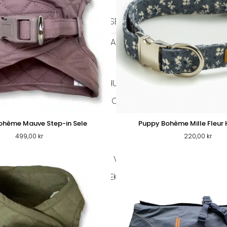
HALSBAND
TIDRAGSELAR
LÄDER HALSBAND
TEXTIL HALSBAND
BAJSPÅSAR & TILLBEHÖR
GO
EL
BIOTHANE KOPPEL
HUNDFODER
HUNDTUGG
TORRFODER
VÅTFODER
FÄ
HUNDTUGG NORDISKT
ohème Mauve Step-in Sele
Puppy Bohème Mille Fleur
499,00
kr
220,00
kr
RMA JACKOR
TAXMODELL
VINTHUNDSMODELL
ÖVRIG
VÄSKOR
HUNDLEKSAKER
IGLOOS
MATPLATS
SKÅLAR