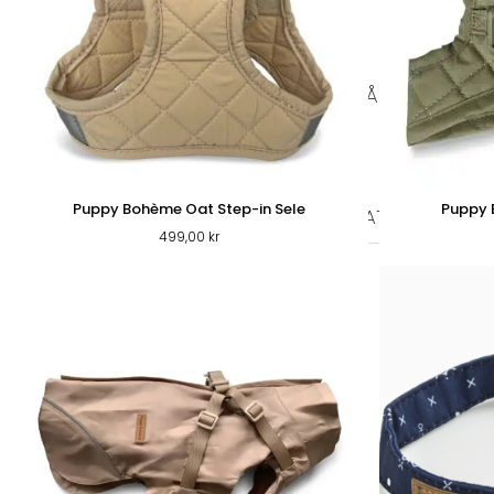
PÄLS & VÅRD
PÄLSVÅRD
VÅRD
TIKSKY
KATT
KATTFODER
Puppy Bohème Oat Step-in Sele
Puppy 
TORRFODER KATT
VÅTFOD
499,00
kr