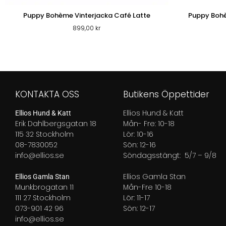
Puppy Bohème Vinterjacka Café Latte
Puppy Bohè
899,00
kr
KONTAKTA OSS
Butikens Öppettider
Ellios Hund & Katt
Ellios Hund & Katt
Erik Dahlbergsgatan 18
Mån- Fre: 10-18
115 32 Stockholm
Lör: 10-16
08-7830052
Sön: 12-16
info@ellios.se
Söndagsstängt: 5/7 – 9/8
Ellios Gamla Stan
Ellios Gamla Stan
Munkbrogatan 11
Mån-Fre 10-18
111 27 Stockholm
Lör: 11-17
073-901 42 96
Sön: 12-17
info@ellios.se