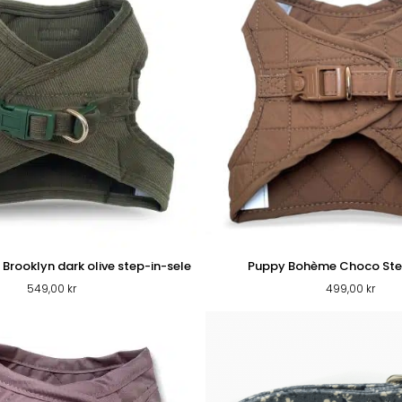
rooklyn dark olive step-in-sele
Puppy Bohème Choco Step
549,00
kr
499,00
kr
VARUMÄRKEN
VÅRA BUTIKER