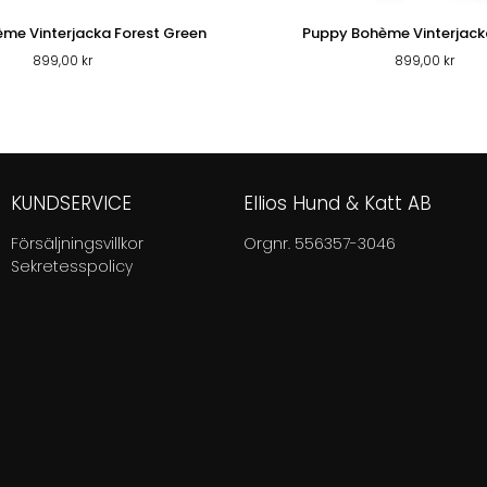
me Vinterjacka Forest Green
Puppy Bohème Vinterjac
899,00
kr
899,00
kr
KUNDSERVICE
Ellios Hund & Katt AB
Försäljningsvillkor
Orgnr. 556357-3046
Sekretesspolicy