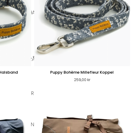
BIOTHANE HALSBAND
DISVÄSKOR
RSKFODER & RÅFÖDA
 Halsband
Puppy Bohème Millefleur Koppel
259,00
kr
A HUNDKLÄDER
UNDERLÄGG