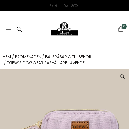
Fraktfritt över 800kr
0
HEM
/
PROMENADEN
/
BAJSPÅSAR & TILLBEHÖR
/ DREW´S DOGWEAR PÅSHÅLLARE LAVENDEL