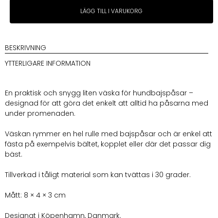
Drew
LÄGG TILL I VARUKORG
´s
Dogwear
Påshållare
Lavendel
BESKRIVNING
mängd
YTTERLIGARE INFORMATION
En praktisk och snygg liten väska för hundbajspåsar –
designad för att göra det enkelt att alltid ha påsarna med
under promenaden.
Väskan rymmer en hel rulle med bajspåsar och är enkel att
fästa på exempelvis bältet, kopplet eller där det passar dig
bäst.
Tillverkad i tåligt material som kan tvättas i 30 grader.
Mått: 8 × 4 × 3 cm
Designat i Köpenhamn, Danmark.