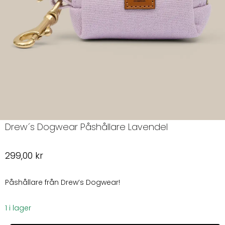
Drew´s Dogwear Påshållare Lavendel
299,00
kr
Påshållare från Drew’s Dogwear!
1 i lager