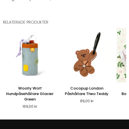
RELATERADE PRODUKTER
Woolly Wolf
Cocopup London
Hundpåsehållare Glacier
Påshållare Theo Teddy
Baj
Green
89,00
kr
169,00
kr