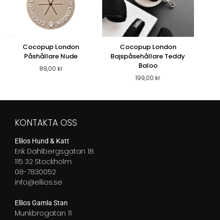
Cocopup London
Cocopup London
G
Påshållare Nude
Bajspåsehållare Teddy
Baloo
89,00
kr
199,00
kr
KONTAKTA OSS
Ellios Hund & Katt
Erik Dahlbergsgatan 18
115 32 Stockholm
08-7830052
info@ellios.se
Ellios Gamla Stan
Munkbrogatan 11