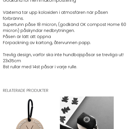
Godkänd för hemmakompostering
Växterna tar upp koloxiden i atmosfären när påsen
förbränns.
Supertunn påse 18 micron, (godkänd OK compost Home 60
micron) påskyndar nedbrytningen.
Påsen är lätt att öppna
Förpackning av kartong, återvunnen papp.
Trevlig design, varför ska inte hundbajspåsar se trevliga ut!
23x35cm
8st rullar med 14st påsar i varje rulle.
RELATERADE PRODUKTER