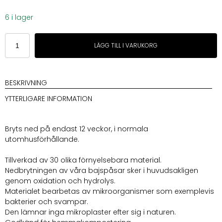
6 i lager
The
LÄGG TILL I VARUKORG
Sustainable
People
Bajspåsar
med
BESKRIVNING
handtag,
YTTERLIGARE INFORMATION
nedbrytbara
mängd
Bryts ned på endast 12 veckor, i normala
utomhusförhållande.
Tillverkad av 30 olika förnyelsebara material.
Nedbrytningen av våra bajspåsar sker i huvudsakligen
genom oxidation och hydrolys.
Materialet bearbetas av mikroorganismer som exemplevis
bakterier och svampar.
Den lämnar inga mikroplaster efter sig i naturen.