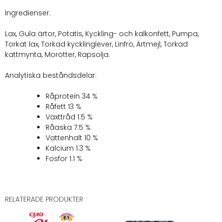
Ingredienser:
Lax, Gula ärtor, Potatis, Kyckling- och kalkonfett, Pumpa,
Torkat lax, Torkad kycklinglever, Linfrö, Ärtmejl, Torkad
kattmynta, Morötter, Rapsolja.
Analytiska beståndsdelar:
Råprotein
34 %
Råfett
13 %
Växttråd
1.5 %
Råaska
7.5 %
Vattenhalt
10 %
Kalcium
1.3 %
Fosfor
1.1 %
RELATERADE PRODUKTER