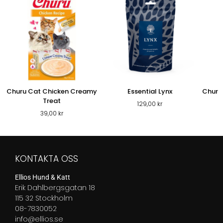
Churu Cat Chicken Creamy
Essential Lynx
Churu 
Treat
129,00
kr
39,00
kr
KONTAKTA OSS
Ellios Hund & Katt
Erik Dahlbergsgatan 18
115 32 Stockholm
08-7830052
info@ellios.se