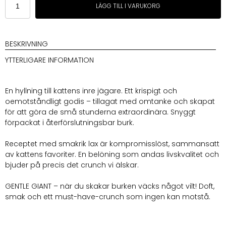
LÄGG TILL I VARUKORG
The
Gentle
Giant
100g
BESKRIVNING
mängd
YTTERLIGARE INFORMATION
En hyllning till kattens inre jägare. Ett krispigt och
oemotståndligt godis – tillagat med omtanke och skapat
för att göra de små stunderna extraordinära. Snyggt
förpackat i återförslutningsbar burk.
Receptet med smakrik lax är kompromisslöst, sammansatt
av kattens favoriter. En belöning som andas livskvalitet och
bjuder på precis det crunch vi älskar.
GENTLE GIANT – när du skakar burken väcks något vilt! Doft,
smak och ett must-have-crunch som ingen kan motstå.