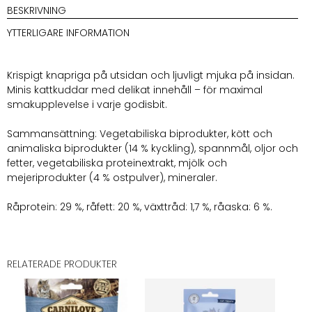
Chicken
BESKRIVNING
&
YTTERLIGARE INFORMATION
Cheese
60g
mängd
Krispigt knapriga på utsidan och ljuvligt mjuka på insidan.
Minis kattkuddar med delikat innehåll – för maximal
smakupplevelse i varje godisbit.
Sammansättning: Vegetabiliska biprodukter, kött och
animaliska biprodukter (14 % kyckling), spannmål, oljor och
fetter, vegetabiliska proteinextrakt, mjölk och
mejeriprodukter (4 % ostpulver), mineraler.
Råprotein: 29 %, råfett: 20 %, växttråd: 1,7 %, råaska: 6 %.
RELATERADE PRODUKTER