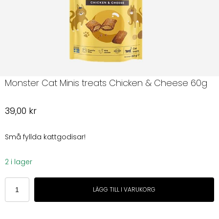
Monster Cat Minis treats Chicken & Cheese 60g
39,00
kr
Små fyllda kattgodisar!
2 i lager
Monster
LÄGG TILL I VARUKORG
Cat
Minis
treats