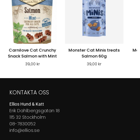
Carnilove Cat Crunchy
Monster Cat Minis treats
Mea
Snack Salmon with Mint
Salmon 60g
39,00
kr
39,00
kr
KONTAKTA OSS
Ellios Hund & Katt
Erik Dahlbergsgatan 18
115 32 Stockholm
08-7830052
info@ellios.se