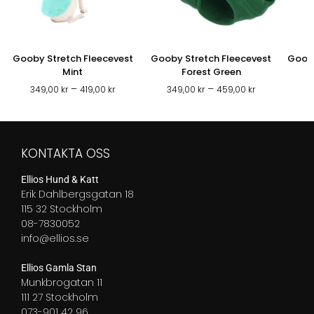
Gooby Stretch Fleecevest
Gooby Stretch Fleecevest
Gooby
Mint
Forest Green
Prisintervall:
Prisintervall:
–
–
349,00
kr
419,00
kr
349,00
kr
459,00
kr
3
349,00 kr
349,00 kr
till
till
419,00 kr
459,00 kr
KONTAKTA OSS
Ellios Hund & Katt
Erik Dahlbergsgatan 18
115 32 Stockholm
08-7830052
info@ellios.se
Ellios Gamla Stan
Munkbrogatan 11
111 27 Stockholm
073-901 42 96