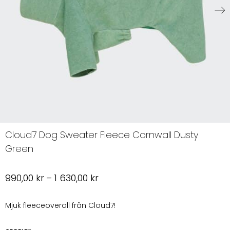
Cloud7 Dog Sweater Fleece Cornwall Dusty
Green
Prisintervall:
990,00
kr
–
1 630,00
kr
990,00 kr
till
Mjuk fleeceoverall från Cloud7!
1