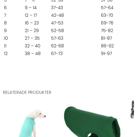
5
7 – 11
32-38
51-58
6
9 – 14
37-43
57-64
7
12 – 17
42-48
63-70
8
16 – 23
47-53
69-76
9
21 – 29
52-58
75-82
10
27 – 35
57-63
81-87
11
32 – 40
62-68
86-92
12
38 – 48
67-73
91-97
RELATERADE PRODUKTER