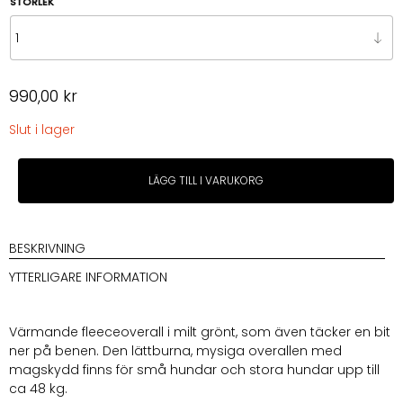
630,00 kr
STORLEK
990,00
kr
Slut i lager
Cloud7
LÄGG TILL I VARUKORG
Dog
Sweater
Fleece
Cornwall
BESKRIVNING
Dusty
YTTERLIGARE INFORMATION
Green
mängd
Värmande fleeceoverall i milt grönt, som även täcker en bit
ner på benen. Den lättburna, mysiga overallen med
magskydd finns för små hundar och stora hundar upp till
ca 48 kg.