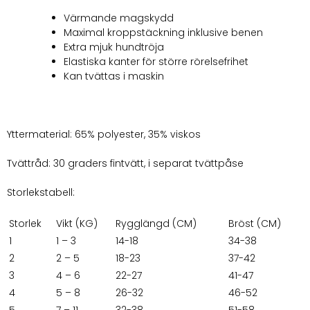
Värmande magskydd
Maximal kroppstäckning inklusive benen
Extra mjuk hundtröja
Elastiska kanter för större rörelsefrihet
Kan tvättas i maskin
Yttermaterial: 65% polyester, 35% viskos
Tvättråd: 30 graders fintvätt, i separat tvättpåse
Storlekstabell:
Storlek
Vikt (KG)
Rygglängd (CM)
Bröst (CM)
1
1 – 3
14-18
34-38
2
2 – 5
18-23
37-42
3
4 – 6
22-27
41-47
4
5 – 8
26-32
46-52