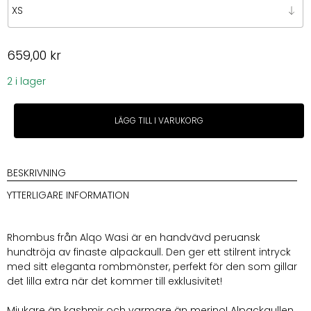
659,00
kr
2 i lager
Alqo
LÄGG TILL I VARUKORG
Wasi
Rhombus
Alpacka
tröja
BESKRIVNING
mängd
YTTERLIGARE INFORMATION
Rhombus från Alqo Wasi är en handvävd peruansk
hundtröja av finaste alpackaull. Den ger ett stilrent intryck
med sitt eleganta rombmönster, perfekt för den som gillar
det lilla extra när det kommer till exklusivitet!
Mjukare än kashmir och varmare än merino! Alpackaullen