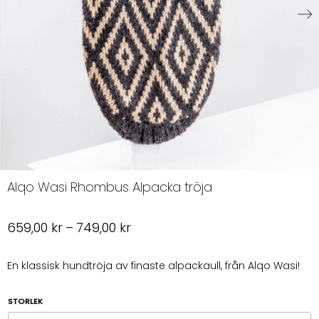
Alqo Wasi Rhombus Alpacka tröja
Prisintervall:
659,00
kr
–
749,00
kr
659,00 kr
till
En klassisk hundtröja av finaste alpackaull, från Alqo Wasi!
749,00 kr
STORLEK