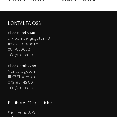
1
349,00 kr
490,00 kr
till
till
489,00 kr
1
KONTAKTA OSS
790,00 kr
Ellios Hund & Katt
Erik Dahlbergsgatan 18
115 32 Stockholm
08-7830052
info@ellios.se
Ellios Gamla Stan
Munkbrogatan 11
111 27 Stockholm
073-901 42 96
info@ellios.se
Butikens Öppettider
Ellios Hund & Katt