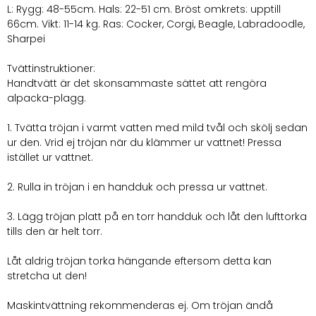
L: Rygg: 48-55cm. Hals: 22-51 cm. Bröst omkrets: upptill
66cm. Vikt: 11-14 kg. Ras: Cocker, Corgi, Beagle, Labradoodle,
Sharpei
Tvättinstruktioner:
Handtvätt är det skonsammaste sättet att rengöra
alpacka-plagg.
1. Tvätta tröjan i varmt vatten med mild tvål och skölj sedan
ur den. Vrid ej tröjan när du klämmer ur vattnet! Pressa
istället ur vattnet.
2. Rulla in tröjan i en handduk och pressa ur vattnet.
3. Lägg tröjan platt på en torr handduk och låt den lufttorka
tills den är helt torr.
Låt aldrig tröjan torka hängande eftersom detta kan
stretcha ut den!
Maskintvättning rekommenderas ej. Om tröjan ändå