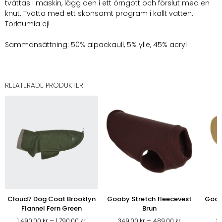
tvättas i maskin, lägg den i ett örngott och förslut med en
knut. Tvätta med ett skonsamt program i kallt vatten.
Torktumla ej!
Sammansättning: 50% alpackaull, 5% ylle, 45% acryl
RELATERADE PRODUKTER
Cloud7 Dog Coat Brooklyn
Gooby Stretch fleecevest
Goob
Flannel Fern Green
Brun
Prisintervall:
Prisintervall:
–
–
1 490,00
kr
1 790,00
kr
349,00
kr
489,00
kr
3