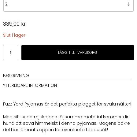
339,00
kr
Slut i lager
FuzzYard
LÄGG TILL I VARUKORG
LIFE
-
Soft
Touch
BESKRIVNING
Pyjamas
YTTERLIGARE INFORMATION
-
Myrtle
Green
Fuzz Yard Pyjamas är det perfekta plagget för svala nätter!
mängd
Med sitt supermjuka och följsamma material kommer din
hund att sova himmelskt i denna pyjamas. Magens bakre
del har lämnats öppen för eventuella toabesök!