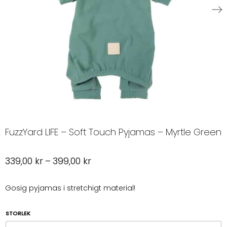
FuzzYard LIFE – Soft Touch Pyjamas – Myrtle Green
Prisintervall:
339,00
kr
–
399,00
kr
339,00 kr
till
Gosig pyjamas i stretchigt material!
399,00 kr
STORLEK