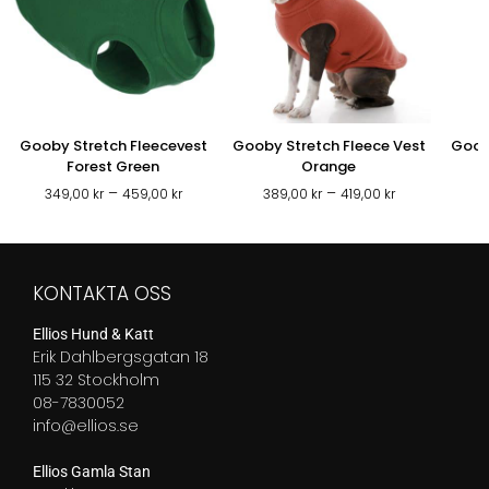
Gooby Stretch Fleecevest
Gooby Stretch Fleece Vest
Goob
Forest Green
Orange
Prisintervall:
Prisintervall:
–
–
349,00
kr
459,00
kr
389,00
kr
419,00
kr
3
349,00 kr
389,00 kr
till
till
459,00 kr
419,00 kr
KONTAKTA OSS
Ellios Hund & Katt
Erik Dahlbergsgatan 18
115 32 Stockholm
08-7830052
info@ellios.se
Ellios Gamla Stan