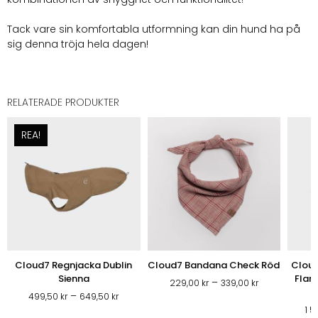
Tack vare sin komfortabla utformning kan din hund ha på
sig denna tröja hela dagen!
RELATERADE PRODUKTER
REA!
Cloud7 Regnjacka Dublin
Cloud7 Bandana Check Röd
Cloud
Sienna
Flan
Prisintervall:
–
229,00
kr
339,00
kr
Prisintervall:
–
229,00 kr
499,50
kr
649,50
kr
499,50 kr
1 
till