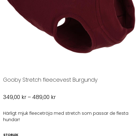
Gooby Stretch fleecevest Burgundy
Prisintervall:
349,00
kr
–
489,00
kr
349,00 kr
till
Härligt mjuk fleecetröja med stretch som passar de flesta
hundar!
489,00 kr
STORLEK