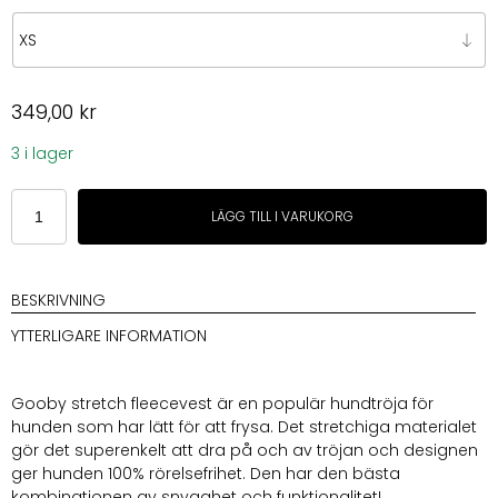
349,00
kr
3 i lager
Gooby
LÄGG TILL I VARUKORG
Stretch
fleecevest
Burgundy
mängd
BESKRIVNING
YTTERLIGARE INFORMATION
Gooby stretch fleecevest är en populär hundtröja för
hunden som har lätt för att frysa. Det stretchiga materialet
gör det superenkelt att dra på och av tröjan och designen
ger hunden 100% rörelsefrihet. Den har den bästa
kombinationen av snygghet och funktionalitet!