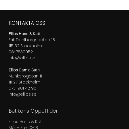
till
339,00 kr
649,50 kr
KONTAKTA OSS
Ellios Hund & Katt
Erik Dahlbergsgatan 18
115 32 Stockholm
08-7830052
info@ellios.se
Ellios Gamla Stan
Munkbrogatan 11
111 27 Stockholm
073-901 42 96
info@ellios.se
Butikens Öppettider
Ellios Hund & Katt
Mån- Fre: 10-18