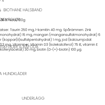
5 %
BIOTHANE HALSBAND
%
DISVÄSKOR
håll 87 kcal/100g
satser: Taurin 250 mg, l-karnitin 40 mg. Spårämnen: Zink
atmonohydrat) 15 mg, mangan (mangansulfatmonohydrat) 6
 (koppar(II)sulfatpentahydrat) 1 mg, jod (kalciumjodat
,3 mg. Vitaminer: Vitamin D3 (kolekalciferol) 75 IE, vitamin E
RSKFODER & RÅFÖDA
koferylacetat) 30 mg, biotin (D-(+)-biotin) 100 µg.
A HUNDKLÄDER
UNDERLÄGG