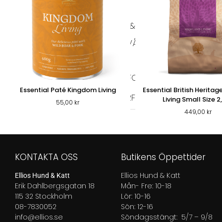
PÄLS & VÅRD
PÄLSVÅRD
VÅRD
TIKSKY
KATT
KATTFODER
Essential Paté Kingdom Living
Essential British Heritag
TORRFODER KATT
VÅTFOD
Living Small Size 2
55,00
kr
449,00
kr
KONTAKTA OSS
Butikens Öppettider
Ellios Hund & Katt
Ellios Hund & Katt
Erik Dahlbergsgatan 18
Mån- Fre: 10-18
115 32 Stockholm
Lör: 10-16
08-7830052
Sön: 12-16
info@ellios.se
Söndagsstängt: 5/7 – 9/8