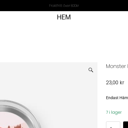
Fraktfritt över 800kr
HEM
Monster 
23,00
kr
Endast Hämta
7 i lager
Monster