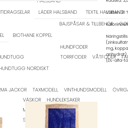
HALSBAND
Råaska: 2,
TIDRAGSELAR
LÄDER HALSBAND
TEXTIL HALSBAND
Vatten: 81 
BAJSPÅSAR & TILLBEHÖR
GO
‍Kaloriinne
EL
BIOTHANE KOPPEL
Näringstill
(zinksulf
HUNDFODER
mg, koppar
anhydrat) 0
HUNDTUGG
TORRFODER
VÅTFODER
FÄ
(DL-alfa-to
HUNDTUGG NORDISKT
RMA JACKOR
TAXMODELL
VINTHUNDSMODELL
ÖVRIG
VÄSKOR
HUNDLEKSAKER
IGLOOS
MATPLATS
SKÅLAR