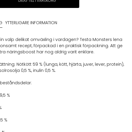
LÄGG TILL I VARUKORG
NG
YTTERLIGARE INFORMATION
 din valp delikat omväxling i vardagen? Testa Monsters lena
skonsamt recept, förpackad i en praktisk förpackning. Att ge
xtra näringsboost har nog aldrig varit enklare.
ing: Nötkött 59 % (lunga, kött, hjärta, juver, lever, protein),
olrosolja 0,5 %, inulin 0,5 %.
 beståndsdelar:
9,5 %
 %
,5 %