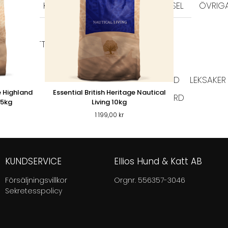
KERAMIK
MELAMIN
MATPUSSEL
ÖVRIG
DD & SKVÄTTSKYDD
KATTGODIS
SELAR & HALSBAND
LEKSAKER
e Highland
Essential British Heritage Nautical
KLÖSBRÄDOR
PÄLSVÅRD
VÅRD
ER KATT
,5kg
Living 10kg
1 199,00
kr
KUNDSERVICE
Ellios Hund & Katt AB
Försäljningsvillkor
Orgnr. 556357-3046
Sekretesspolicy