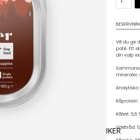
Paté
Puppy
Beef
150g
BESKRIVNI
mängd
Vill du ge
paté. Ett 
din valp e
Sammansättn
mineraler, s
Analytiska
Råprotein: 
Råfett: 5,5
Växttråd: 0
VARUMÄRKEN
VÅRA BUTIKER