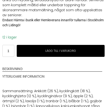
anka och kyckling, skräddarsydd för äldre hundar. Serveras
som komplett måltid eller underbar toppning för
skonsammare matsmältning, något som ofta uppskattas
av seniorer.
Endast Hämta i butik eller Hemleverans innanför tullarna i Stockholm
och Lidingö!
12 i lager
Essential
LÄGG TILL I VARUKORG
Paté
Older
mängd
BESKRIVNING
YTTERLIGARE INFORMATION
Sammansättning: Ankkött (26 %), kycklingkött (18 %),
kycklinghjärta (12 %), kycklinginälvor (9 %), äpple (2 %),
ärtmjöl (2 %), laxolja (1 %), tranbär (1 %), blåbär (1 %), gojibär
(1 %), björnbär (1 %), lignocellulosa, kalciumkarbonat, tång