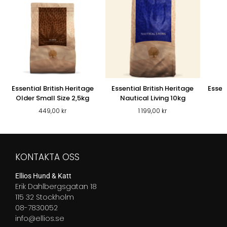
Essential British Heritage
Essential British Heritage
Essen
Older Small Size 2,5kg
Nautical Living 10kg
449,00
kr
1 199,00
kr
KONTAKTA OSS
Ellios Hund & Katt
Erik Dahlbergsgatan 18
115 32 Stockholm
08-7830052
info@ellios.se