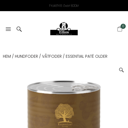
Fraktfritt över 800kr
0
HEM
/
HUNDFODER
/
VÅTFODER
/ ESSENTIAL PATÉ OLDER