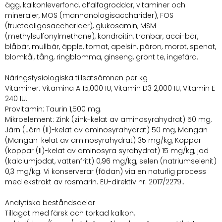
ägg, kalkonleverfond, alfalfagroddar, vitaminer och
mineraler, MOS (mannanologisaccharider), FOS
(fructooligosaccharider), glukosamin, MSM
(methylsulfonylmethane), kondroitin, tranbär, acai-bär,
blåbär, mullbär, äpple, tomat, apelsin, päron, morot, spenat,
blomkål, tång, ringblomma, ginseng, grönt te, ingefära.
Näringsfysiologiska tillsatsämnen per kg
Vitaminer: Vitamina A 15,000 IU, Vitamin D3 2,000 IU, Vitamin E
240 IU.
Provitamin: Taurin 1,500 mg.
Mikroelement: Zink (zink-kelat av aminosyrahydrat) 50 mg,
Järn (Järn (II)-kelat av aminosyrahydrat) 50 mg, Mangan
(Mangan-kelat av aminosyrahydrat) 35 mg/kg, Koppar
(koppar (II)-kelat av aminosyra syrahydrat) 15 mg/kg, jod
(kalciumjodat, vattenfritt) 0,96 mg/kg, selen (natriumselenit)
0,3 mg/kg. Vi konserverar (födan) via en naturlig process
med ekstrakt av rosmarin. EU-direktiv nr. 2017/2279..
Analytiska beståndsdelar
Tillagat med färsk och torkad kalkon,