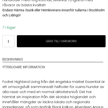
Hundfoder med hög kötthalt, tillverkat i England med
råvaror av bästa kvalitet!
Endast Hämta i butik eller Hemleverans innanför tullarna i Stockholm
och Lidingö!
7 i lager
Essential
LÄGG TILL I VARUKORG
British
Heritage
Highland
Living
BESKRIVNING
10kg
YTTERLIGARE INFORMATION
mängd
Fodret Highland Living från det engelska märket Essential är
ett omsorgsfullt sammansatt helfoder för vuxna hundar av
alla raser och med en normal aktivitetsnivå. Det har
hämtat sin inspiration från det skotska höglandet och
innehåller mängder av läckra lokala och regionala
ingredienser, så som Norfolk Black kalkon, Aberdeen Angus