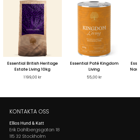
Essential British Heritage
Essential Paté Kingdom
Esse
Estate Living 10kg
Living
Nauti
1 199,00
kr
55,00
kr
KONTAKTA OSS
Ellios Hund & Katt
Erik Dahlbergsgatan 18
115 32 Stockholm