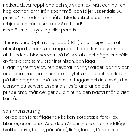
nötkött, duva, rapphöna och självklart lax. Måltiden har en
hög kötthalt, är fri från spannmål och följer Essentials BOF-
princip*. Ett foder som håller blodsockret stabilt och
erbjuder en härlig smak av Skottland!
Innehåller INTE kyckling eller potatis.
*Behavioural Optimizing Food (BOF) är principen om att
återskapa hundens naturliga kost. I praktiken betyder det
att hundens blodsockernivå hålls stabil, det höga innehållet
av färskt kött stimulerar instinkten, den låga
tillagningstemperaturen bevarar näringsvärdet, bär, frö och
örter påminner om innehållet i bytets mage och storleken
på bitarna gör att måltiden alltid tuggas och inte sväljs hel.
Genom att servera Essentials livsförändrande och
prisbelönta måltider ger du din hund den bästa måltid den
kan få.
Sammansättning
Torkad och färsk frigående kalkon, sötpotatis, färsk lax,
kikärtor, ärtor, färskt Aberdeen Angus nötkött, färsk vildfågel
(vaktel. duva, fasan, pärlhöna), linfrö, laxolja, färska hela