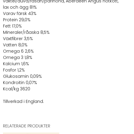
vaktel/duva/fasan/pärlhöna, Aberdeen Angus nötkött,
lax och ägg 81%
Varav färsk 43%
Protein 29,0%
Fett 17,0%
Mineraler/råaska 8,5%
Växtfibrer 3,5%
Vatten 8,0%
Omega 6 2,6%
Omega 3 1,8%
Kalcium 1,6%
Fosfor 1,2%
Glukosamin 0,09%
Kondroitin 0,07%
Kcal/kg 3620
Tillverkad i England.
RELATERADE PRODUKTER