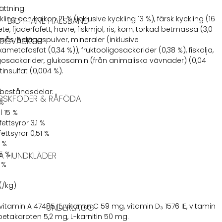
ttning:
ling och kalkon 21 % (inklusive kyckling 13 %), färsk kyckling (16
BIOTHANE HALSBAND
ete, fjäderfäfett, havre, fiskmjöl, ris, korn, torkad betmassa (3,0
gsås, heläggspulver, mineraler (inklusive
DISVÄSKOR
metafosfat (0,34 %)), fruktooligosackarider (0,38 %), fiskolja,
sackarider, glukosamin (från animaliska vävnader) (0,04
tinsulfat (0,004 %).
 beståndsdelar:
RSKFODER & RÅFÖDA
 %
l 15 %
ttsyror 3,1 %
ttsyror 0,51 %
 %
,5 %
A HUNDKLÄDER
 %
%
*(/kg)
vitamin A 47485 IE, vitamin C 59 mg, vitamin D₃ 1576 IE, vitamin
UNDERLÄGG
betakaroten 5,2 mg, L-karnitin 50 mg.