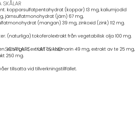
A SKÅLAR
t: kopparsulfatpentahydrat (koppar) 13 mg, kaliumjodid
mg, järnsulfatmonohydrat (järn) 67 mg,
fatmonohydrat (mangan) 39 mg, zinkoxid (zink) 112 mg.
er: (naturliga) tokoferolextrakt från vegetabilisk olja 100 mg.
SOVPLATS
KATTSAND
 ekologiskt extrakt av rosmarin 49 mg, extrakt av te 25 mg,
akt 250 mg.
åer tillsatta vid tillverkningstillfället.