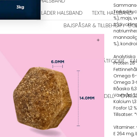
HALSBAND
Sammansä
Torkad kyck
TIDRAGSELAR
LÄDER HALSBAND
TEXTIL HALSBAND
%), majs, v
%), kycklin
BAJSPÅSAR & TILLBEHÖR
GO
natriumhexa
EL
BIOTHANE KOPPEL
mannaoligo
%), kondroi
HUNDFODER
Analytiska
HUNDTUGG
TORRFODER
VÅTFODER
FÄ
Protein 28
Fettinnehål
HUNDTUGG NORDISKT
Omega 6-fe
Omega 3-fe
Råaska 6,3
Växttråd 2
RMA JACKOR
TAXMODELL
VINTHUNDSMODELL
ÖVRIG
Kalcium 1,3
VÄSKOR
HUNDLEKSAKER
Fosfor 1,2 
Tillsatser: 
IGLOOS
MATPLATS
Vitaminer: 
SKÅLAR
E 264 mg, 