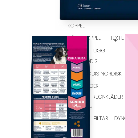
SELAR
ALLA SELAR
STEP-IN
AN
KOPPEL
LÄDERKOPPEL
TEXTIL KOPP
GODIS & TUGG
HUNDGODIS
HUNDGODIS NORDISKT
HUNDKLÄDER
TRÖJOR
REGNKLÄDER
VA
SOVPLATS
BÄDDAR
FILTAR
DYNOR