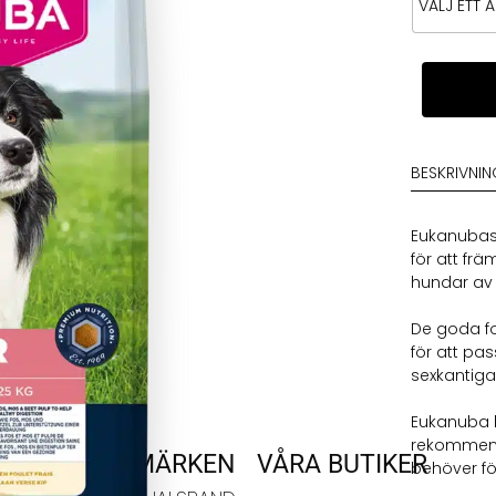
Eukanuba
Senior
Medium
Breed
mängd
BESKRIVNI
Eukanubas 
för att fr
hundar av 
De goda fo
för att pa
sexkantiga
Eukanuba h
rekommend
VARUMÄRKEN
VÅRA BUTIKER
behöver fö