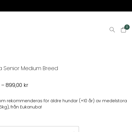
0
a Senior Medium Breed
Prisintervall:
r
–
899,00
kr
369,00 kr
till
som rekommenderas för äldre hundar (+10 år) av medelstora
25kg), från Eukanuba!
899,00 kr