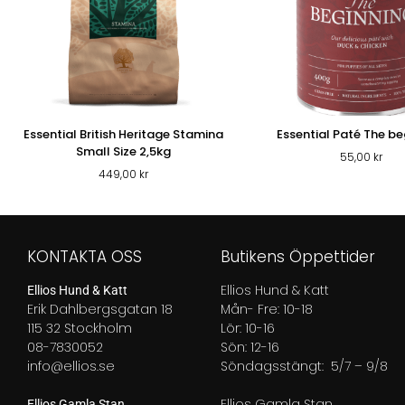
Essential British Heritage Stamina
Essential Paté The be
Small Size 2,5kg
55,00
kr
449,00
kr
KONTAKTA OSS
Butikens Öppettider
Ellios Hund & Katt
Ellios Hund & Katt
Erik Dahlbergsgatan 18
Mån- Fre: 10-18
115 32 Stockholm
Lör: 10-16
08-7830052
Sön: 12-16
info@ellios.se
Söndagsstängt: 5/7 – 9/8
Ellios Gamla Stan
Ellios Gamla Stan