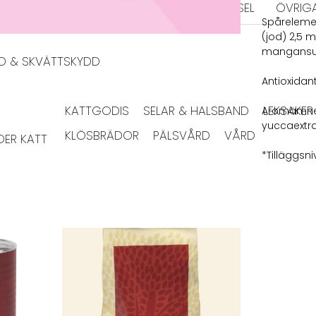
KERAMIK
MELAMIN
MATPUSSEL
ÖVRIG
Spårelemen
(jod) 2,5 
mangansul
DD & SKVÄTTSKYDD
Antioxidant
KATTGODIS
SELAR & HALSBAND
LEKSAKER
Aromämnen:
yuccaextr
KLÖSBRÄDOR
PÄLSVÅRD
VÅRD
ER KATT
*Tilläggsniv