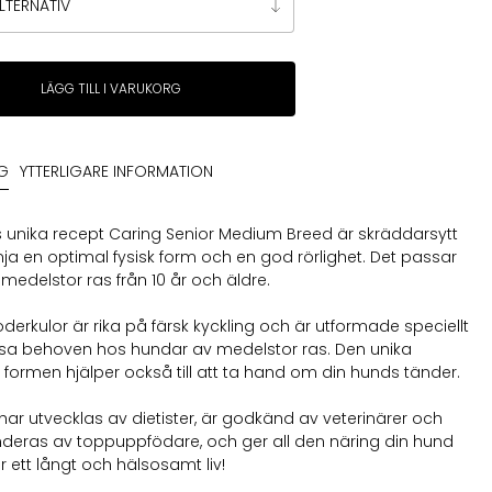
LÄGG TILL I VARUKORG
NG
YTTERLIGARE INFORMATION
unika recept Caring Senior Medium Breed är skräddarsytt
ämja en optimal fysisk form och en god rörlighet. Det passar
medelstor ras från 10 år och äldre.
derkulor är rika på färsk kyckling och är utformade speciellt
ssa behoven hos hundar av medelstor ras. Den unika
 formen hjälper också till att ta hand om din hunds tänder.
ar utvecklas av dietister, är godkänd av veterinärer och
eras av toppuppfödare, och ger all den näring din hund
r ett långt och hälsosamt liv!