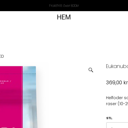
Fraktfritt över 800kr
HEM
ED
Eukanub
369,00
k
Helfoder 
raser (10-
STL.