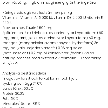
blomkål, tång, ringblomma, ginseng, grönt te, ingefära.
Näringsfysiologiska tillsatsämnen per kg
Vitaminer: Vitamin A 15 000 IU, vitamin D3 2 000 IU, vitamin E
240 IU.
Provitaminer: Taurin 1 500 mg.
Spårämnen: Zink (zinkkelat av aminosyror i hydratform) 50
mg, järn (järn(ii)kelat av aminosyror i hydratform) 50 mg,
mangan (mangankelat av aminosyror i hydratform) 35
mg, jod (kalciumjodat vattenfri) 0,96 mg, selen
(natriumselenit) 0,2 mg. Vi konserverar (födan) via en
naturlig process med ekstrakt av rosmarin. EU-förordning
2017/2279.
Analytiska beståndsdelar
Tillagat av färskt och torkat lamm och hjort,
kyckling och ägg 74,0%
varav färskt 50,0%
Protein 30,0%
Fett 15,0%
Mineraler/råaska 8,5%