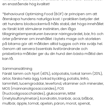
en enastående hög kvalitet!
*Behavioural Optimizing Food (BOF) är principen om att
återskapa hundens naturliga kost. I praktiken betyder det
att hundens blodsockernivå hålls stabil, det höga innehållet
av färskt kött stimulerar instinkten, den låga
tillagningstemperaturen bevarar näringsvärdet, bär, frö och
örter påminner om innehållet i bytets mage och storleken
på bitarna gör att måltiden alltid tuggas och inte sväljs hel.
Genom att servera Essentials livsförändrande och
prisbelönta måltider ger du din hund den bästa måltid den
kan få.
Sammansättning
Färskt lamm och hjort (40%), sötpotatis, torkat lamm (20%),
ärtor, färska hela ägg, torkad kyckling, potatis, linfrö,
lammfett, lucerngroddar, leverfond, vitaminer och mineraler,
MOS (mannanoligosaccarides), FOS
(fructooligosaccharides), glukosamin, MSM
(metylsulfonylmetan), kondroitin, tranbär, acai, blåbär,
mullbär, äpple, tomat, apelsin, päron, morot, spenat,