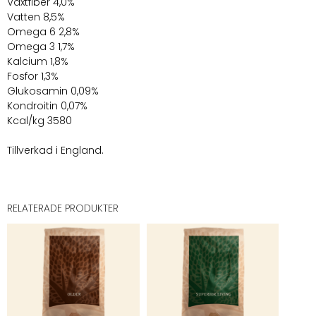
Växtfiber 4,0%
Vatten 8,5%
Omega 6 2,8%
Omega 3 1,7%
Kalcium 1,8%
Fosfor 1,3%
Glukosamin 0,09%
Kondroitin 0,07%
Kcal/kg 3580
Tillverkad i England.
RELATERADE PRODUKTER