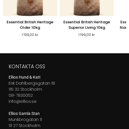
Essential British Heritage
Essential British Heritage
Esse
Older 10kg
Superior Living 10kg
Nauti
1 199,00
kr
1 199,00
kr
KONTAKTA OSS
Ellios Hund & Katt
Erik Dahlbergsgatan 18
115 32 Stockholm
08-7830052
info@ellios.se
Ellios Gamla Stan
Munkbrogatan 11
111 27 Stockholm