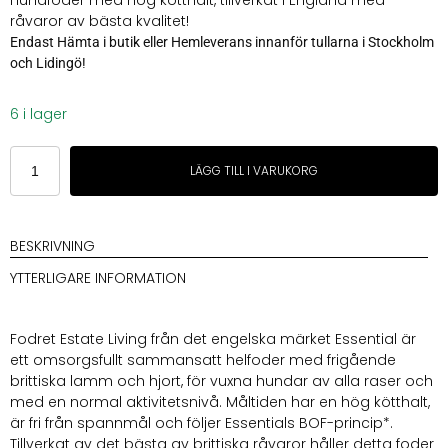
Hundfoder med hög kötthalt, tillverkat i England med
råvaror av bästa kvalitet!
Endast Hämta i butik eller Hemleverans innanför tullarna i Stockholm
och Lidingö!
6 i lager
Essential
LÄGG TILL I VARUKORG
British
Heritage
Estate
Living
BESKRIVNING
10kg
YTTERLIGARE INFORMATION
mängd
Fodret Estate Living från det engelska märket Essential är
ett omsorgsfullt sammansatt helfoder med frigående
brittiska lamm och hjort, för vuxna hundar av alla raser och
med en normal aktivitetsnivå. Måltiden har en hög kötthalt,
är fri från spannmål och följer Essentials BOF-princip*.
Tillverkat av det bästa av brittiska råvaror håller detta foder