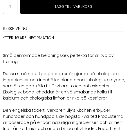
Lily
LÄGG TILL I VARUKORG
´s
Kitchen
Organic
Training
BESKRIVNING
Treats
YTTERLIGARE INFORMATION
mängd
Små benformade belöningskex, perfekta för all typ av
träning!
Dessa små naturliga godsaker är gjorda på ekologiska
ingredienser och innehåller bland annat ekologiska nypon,
som är en god källa till C-vitamin och antioxidanter.
Ekologisk bond-cheddar är en välsmakande källa till
kalcium och ekologiska linfrön är rika på kostfibrer.
Den engelska fodertillverkaren Lily’s Kitchen erbjuder
hundfoder och hundgodis av högsta kvalitet! Produkterna
är baserade på enbart naturliga ingredienser, och är helt
fria från köttmjöl och andra billiga utfyllnader. Enbart rent