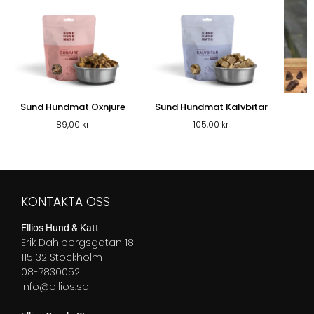
Sund Hundmat Oxnjure
Sund Hundmat Kalvbitar
T
89,00
kr
105,00
kr
KONTAKTA OSS
Ellios Hund & Katt
Erik Dahlbergsgatan 18
115 32 Stockholm
08-7830052
info@ellios.se