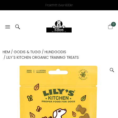
Fraktfritt över 800kr
0
HEM
/
GODIS & TUGG
/
HUNDGODIS
/ LILY´S KITCHEN ORGANIC TRAINING TREATS