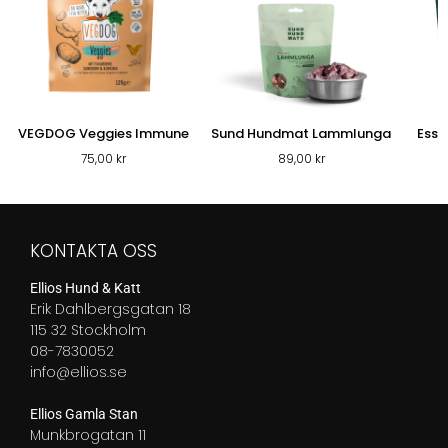
VEGDOG Veggies Immune
Sund Hundmat Lammlunga
Esse
75,00
kr
89,00
kr
KONTAKTA OSS
Ellios Hund & Katt
Erik Dahlbergsgatan 18
115 32 Stockholm
08-7830052
info@ellios.se
Ellios Gamla Stan
Munkbrogatan 11