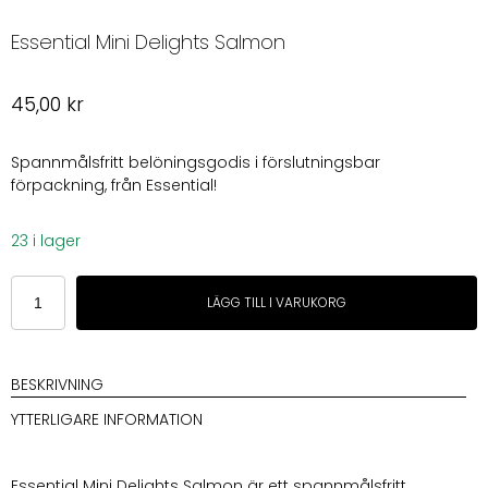
Essential Mini Delights Salmon
45,00
kr
Spannmålsfritt belöningsgodis i förslutningsbar
förpackning, från Essential!
23 i lager
Essential
LÄGG TILL I VARUKORG
Mini
Delights
Salmon
mängd
BESKRIVNING
YTTERLIGARE INFORMATION
Essential Mini Delights Salmon är ett spannmålsfritt