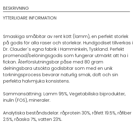
BESKRIVNING
YTTERLIGARE INFORMATION
Smaskiga småbitar av rent kött (lamm), en perfekt storlek
på godis för alla raser och storlekar. Hundgodiset tillverkas i
Dr. Clauder´s egna fabrik i Hamminkeln, Tyskland. Perfekt
promenad/belöningsgodis som fungerar utmärkt att ha i
fickan. Återförslutningsbar påse med 80 gram
delningsbara utsökta godisbitar som med en unik
torkningsprocess bevarar naturlig smak, doft och sin
perfekta halvmjuka konsistens.
Sammansättning: Lamm 95%, Vegetabiliska biprodukter,
inulin (FOS), mineraler.
Analytiska beståndsdelar: råprotein 30%, råfett 19.5%, råfiber
2.5%, råaska 7%, vatten 23%.