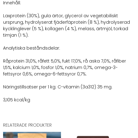
Innehåll:
Laxprotein (30%), gula ärtor, glycerol av vegetabiliskt
ursprung, hydrolyserat fjäderfäprotein (8 %), hydrolyserad
kycklinglever (5 %), kollagen (4 %), melass, ärtmjöl, torkad
timjan (1 %).
Analytiska beståndsdelar:
Råprotein 31,0%, råfett 5,0%, fukt 17,0%, rå aska 7,0%, råfiber
1,5%, kalcium 1,0%, fosfor 1,0%, natrium 0,7%, omega-3-
fettsyror 0,6%, omega-6-fettsyror 0,7%.
Näringstillsatser per 1 kg: C-vitamin (3a312) 35 mg.
3,105 kcal/kg
RELATERADE PRODUKTER