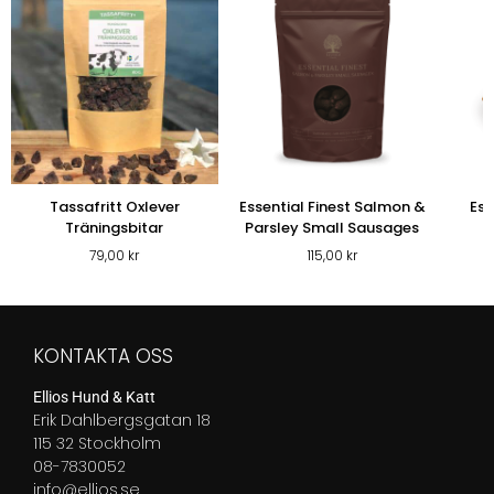
Tassafritt Oxlever
Essential Finest Salmon &
Ess
Träningsbitar
Parsley Small Sausages
79,00
kr
115,00
kr
KONTAKTA OSS
Ellios Hund & Katt
Erik Dahlbergsgatan 18
115 32 Stockholm
08-7830052
info@ellios.se