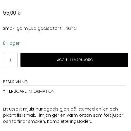
55,00
kr
Smakliga mjuka godisbitar till hund!
8 i lager
Carnilove
LÄGG TILL I VARUKORG
Dog
Soft
Snack
Salmon
BESKRIVNING
with
YTTERLIGARE INFORMATION
Thyme
small
bite
Ett utsökt mjukt hundgodis gjort på lax, med en len och
200
pikant fisksmak. Timjan ger en varm örtton som fördjupar
g
och förfinar smaken. Kompletteringsfoder.,
mängd