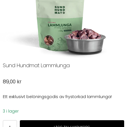
Sund Hundmat Lammlunga
89,00
kr
Ett exklusivt belöningsgodis av frystorkad lammlunga!
3 i lager
Sund