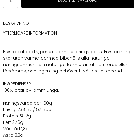
LÄGG TILL I VARUKORG
Hundmat
Lammlunga
mängd
BESKRIVNING
YTTERLIGARE INFORMATION
Frystorkat godis, perfekt som belöningsgodis. Frystorkning
sker utan värme, därmed bibehålls alla naturliga
näringsämnen i sin naturliga form utan att förstöras eller
försämras, och ingenting behöver tillsättas i efterhand.
INGREDIENSER
100% bitar av lammlunga.
Näringsvärde per 100g
Energi 2381 kJ / 571 kcal
Protein 58,2g
Fett 37,6g
Växtråd 1,8g
Aska 3,3g