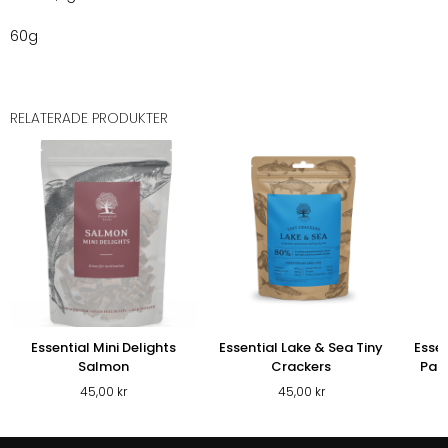
60g
RELATERADE PRODUKTER
Essential Mini Delights
Essential Lake & Sea Tiny
Esse
Salmon
Crackers
Par
45,00
kr
45,00
kr