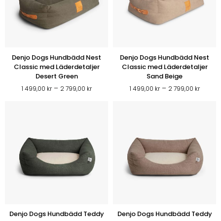
Denjo Dogs Hundbädd Nest
Denjo Dogs Hundbädd Nest
Classic med Läderdetaljer
Classic med Läderdetaljer
Desert Green
Sand Beige
Prisintervall:
Prisint
–
–
1 499,00
kr
2 799,00
kr
1 499,00
kr
2 799,00
kr
1
1
499,00 kr
499,00
till
till
2
2
799,00 kr
799,00
Denjo Dogs Hundbädd Teddy
Denjo Dogs Hundbädd Teddy