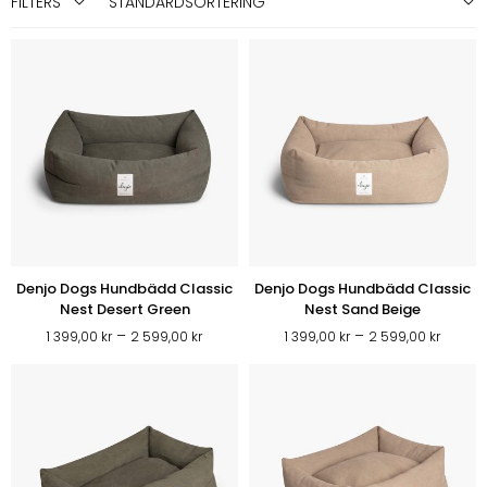
FILTERS
Denjo Dogs Hundbädd Classic
Denjo Dogs Hundbädd Classic
Nest Desert Green
Nest Sand Beige
Prisintervall:
Prisint
–
–
1 399,00
kr
2 599,00
kr
1 399,00
kr
2 599,00
kr
1
1
399,00 kr
399,00
till
till
2
2
599,00 kr
599,00