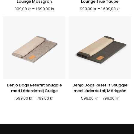
Lounge Mossgrön
Lounge True Taupe
Prisintervall:
Prisinte
–
–
999,00
kr
1 699,00
kr
999,00
kr
1 699,00
kr
999,00 kr
999,00 
till
till
1
1
699,00 kr
699,00 
Denjo Dogs Resefilt Snuggle
Denjo Dogs Resefilt Snuggle
med Läderdetalj Greige
med Läderdetalj Mörkgrön
Prisintervall:
Prisinter
–
–
599,00
kr
799,00
kr
599,00
kr
799,00
kr
599,00 kr
599,00 
till
till
799,00 kr
799,00 