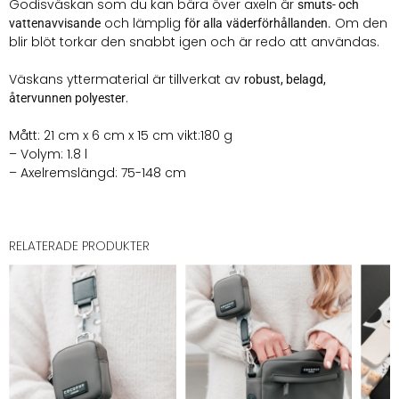
Godisväskan som du kan bära över axeln är
smuts- och
och lämplig
Om den
vattenavvisande
för alla
väderförhållanden.
blir blöt torkar den snabbt igen och är redo att användas.
Väskans yttermaterial är tillverkat av
robust, belagd,
.
återvunnen polyester
Mått: 21 cm x 6 cm x 15 cm vikt:180 g
– Volym: 1.8 l
– Axelremslängd: 75-148 cm
RELATERADE PRODUKTER