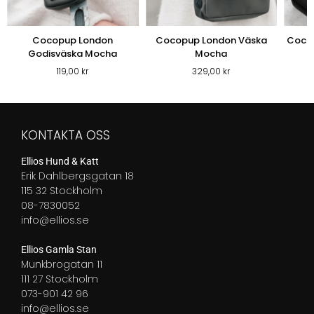
Cocopup London
Cocopup London Väska
Coco
Godisväska Mocha
Mocha
119,00
kr
329,00
kr
KONTAKTA OSS
Ellios Hund & Katt
Erik Dahlbergsgatan 18
115 32 Stockholm
08-7830052
info@ellios.se
Ellios Gamla Stan
Munkbrogatan 11
111 27 Stockholm
073-901 42 96
info@ellios.se