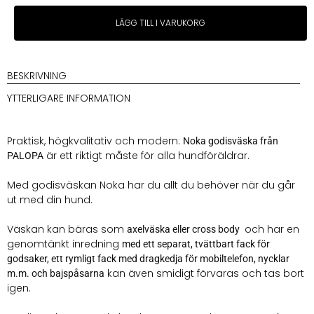
Palopa
LÄGG TILL I VARUKORG
Square
Bag
Noka
Svart
BESKRIVNING
mängd
YTTERLIGARE INFORMATION
Praktisk, högkvalitativ och modern:
Noka godisväska från
är ett riktigt måste för alla hundföräldrar.
PALOPA
Med godisväskan Noka har du allt du behöver när du går
ut med din hund.
Väskan kan bäras som
och har en
axelväska eller cross body
genomtänkt inredning
med ett separat, tvättbart fack för
godsaker, ett rymligt fack med dragkedja för mobiltelefon, nycklar
kan även smidigt förvaras och tas bort
m.m. och bajspåsarna
igen.