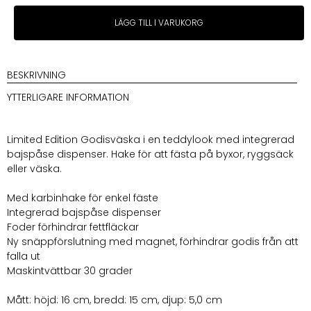
Cloud7
LÄGG TILL I VARUKORG
Godisväska
Plush
Beige
mängd
BESKRIVNING
YTTERLIGARE INFORMATION
Limited Edition Godisväska i en teddylook med integrerad
bajspåse dispenser. Hake för att fästa på byxor, ryggsäck
eller väska.
Med karbinhake för enkel fäste
Integrerad bajspåse dispenser
Foder förhindrar fettfläckar
Ny snäppförslutning med magnet, förhindrar godis från att
falla ut
Maskintvättbar 30 grader
Mått: höjd: 16 cm, bredd: 15 cm, djup: 5,0 cm