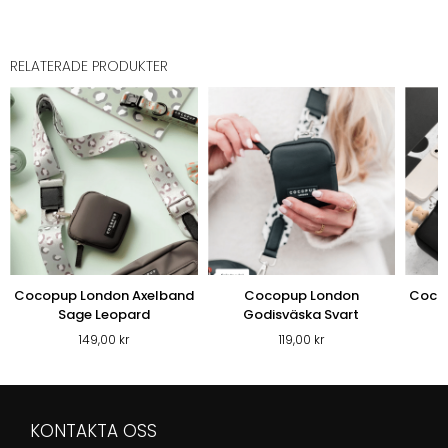
RELATERADE PRODUKTER
Cocopup London Axelband
Cocopup London
Coco
Sage Leopard
Godisväska Svart
149,00
kr
119,00
kr
KONTAKTA OSS