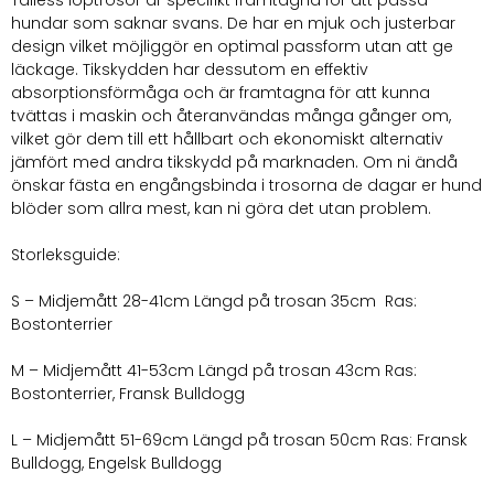
prickar
hundar som saknar svans. De har en mjuk och justerbar
mängd
design vilket möjliggör en optimal passform utan att ge
läckage. Tikskydden har dessutom en effektiv
absorptionsförmåga och är framtagna för att kunna
tvättas i maskin och återanvändas många gånger om,
vilket gör dem till ett hållbart och ekonomiskt alternativ
jämfört med andra tikskydd på marknaden. Om ni ändå
önskar fästa en engångsbinda i trosorna de dagar er hund
blöder som allra mest, kan ni göra det utan problem.
Storleksguide:
S – Midjemått 28-41cm Längd på trosan 35cm Ras:
Bostonterrier
M – Midjemått 41-53cm Längd på trosan 43cm Ras:
Bostonterrier, Fransk Bulldogg
L – Midjemått 51-69cm Längd på trosan 50cm Ras: Fransk
Bulldogg, Engelsk Bulldogg