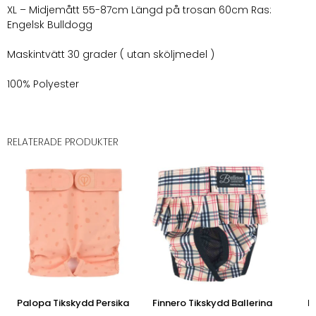
XL – Midjemått 55-87cm Längd på trosan 60cm Ras:
Engelsk Bulldogg
Maskintvätt 30 grader ( utan sköljmedel )
100% Polyester
RELATERADE PRODUKTER
Palopa Tikskydd Persika
Finnero Tikskydd Ballerina
F