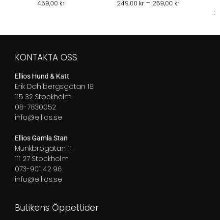
S
Prisintervall:
–
459,00
kr
249,00
kr
269,00
kr
249,00 kr
2
till
269,00 kr
KONTAKTA OSS
Ellios Hund & Katt
Erik Dahlbergsgatan 18
115 32 Stockholm
08-7830052
info@ellios.se
Ellios Gamla Stan
Munkbrogatan 11
111 27 Stockholm
073-901 42 96
info@ellios.se
Butikens Öppettider