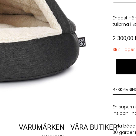
Endast Häm
tullarna i
2 300,00
Slut i lager
My
Pado
Shell
Mono
Dog
BESKRIVNI
Cave
Anthracite
mängd
En supermy
Insidan i 
Hela bädden
VARUMÄRKEN
VÅRA BUTIKER
30 garder 