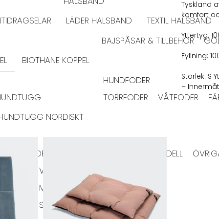
HALSBAND
Tyskland a
komfort oc
TIDRAGSELAR
LÄDER HALSBAND
TEXTIL HALSBAND
Yttertyg: 1
BAJSPÅSAR & TILLBEHÖR
GO
Fyllning: 
EL
BIOTHANE KOPPEL
Storlek: S
HUNDFODER
– Innermåt
HUNDTUGG
TORRFODER
VÅTFODER
FÄ
HUNDTUGG NORDISKT
RMA JACKOR
TAXMODELL
VINTHUNDSMODELL
ÖVRIG
VÄSKOR
HUNDLEKSAKER
IGLOOS
MATPLATS
SKÅLAR