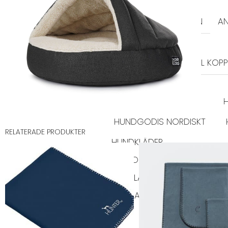
SELAR
ALLA SELAR
STEP-IN
AN
KOPPEL
LÄDERKOPPEL
TEXTIL KOPP
GODIS & TUGG
HUNDGODIS
HUNDGODIS NORDISKT
RELATERADE PRODUKTER
HUNDKLÄDER
TRÖJOR
REGNKLÄDER
VA
SOVPLATS
BÄDDAR
FILTAR
DYNOR