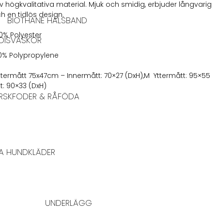
v högkvalitativa material. Mjuk och smidig, erbjuder långvarig
h en tidlös design.
BIOTHANE HALSBAND
00% Polyester
DISVÄSKOR
100% Polypropylene
 Yttermått 75x47cm – Innermått: 70×27 (DxH),M Yttermått: 95×55
t: 90×33 (DxH)
RSKFODER & RÅFÖDA
A HUNDKLÄDER
UNDERLÄGG