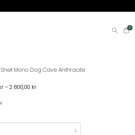
0
Shell Mono Dog Cave Anthracite
Prisintervall:
kr
–
2 800,00
kr
2
300,00 kr
o!
till
2
800,00 kr