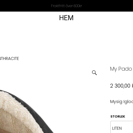
Fraktfritt över 800kr
HEM
THRACITE
My Pado 
2 300,00
Mysig Iglo
STORLEK