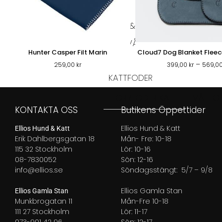
PÄLS & VÅRD
PÄLSVÅRD
VÅRD
TIKSKY
Hunter Casper Filt Marin
Cloud7 Dog Blanket Fleec
KATT
–
259,00
kr
399,00
kr
569,0
KATTFODER
TORRFODER KATT
VÅTFOD
KONTAKTA OSS
Butikens Öppettider
Ellios Hund & Katt
Ellios Hund & Katt
Erik Dahlbergsgatan 18
Mån- Fre: 10-18
115 32 Stockholm
Lör: 10-16
08-7830052
Sön: 12-16
info@ellios.se
Söndagsstängt: 5/7 – 9/8
Ellios Gamla Stan
Ellios Gamla Stan
Munkbrogatan 11
Mån-Fre 10-18
111 27 Stockholm
Lör: 11-17