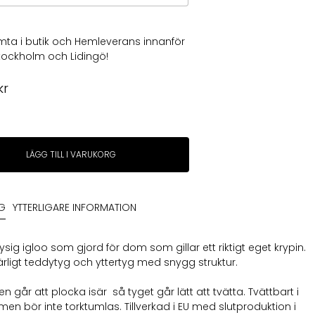
ta i butik och Hemleverans innanför
 Stockholm och Lidingö!
kr
LÄGG TILL I VARUKORG
NG
YTTERLIGARE INFORMATION
sig igloo som gjord för dom som gillar ett riktigt eget krypin.
härligt teddytyg och yttertyg med snygg struktur.
 går att plocka isär så tyget går lätt att tvätta. Tvättbart i
men bör inte torktumlas. Tillverkad i EU med slutproduktion i