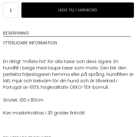
Leopold's
LÄGG TILL I VARUKORG
Hundfilt
med
Taxmotiv
Beige
BESKRIVNING
mängd
YTTERLIGARE INFORMATION
En riktigt ”måste ha” för alla taxar och dess ägare. En
hundfilt i beige med taupe taxar som motiv. Den blir den
perfekta följeslagaren hemma eller på språng. Hundfilten är
lätt, mjuk och bekväm för din hund och är tillverkad i
Portugal av 100% högkvalitativ OEKO-TEX-bomull.
Storlek: 100 x 80cm
Kan maskintvättas i 30 grader fintvätt