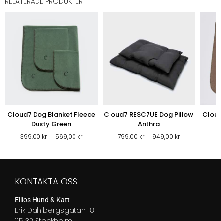
RELATERADE PRODUKTER
Cloud7 Dog Blanket Fleece
Cloud7 RESC7UE Dog Pillow
Cloud
Dusty Green
Anthra
Prisintervall:
Prisintervall:
–
–
399,00
kr
569,00
kr
799,00
kr
949,00
kr
3
399,00 kr
799,00 kr
till
till
569,00 kr
949,00 kr
KONTAKTA OSS
Ellios Hund & Katt
Erik Dahlbergsgatan 18
115 32 Stockholm