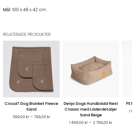
100 x 48 x 42 cm
Mål:
RELATERADE PRODUKTER
Cloud7 Dog Blanket Fleece
Denjo Dogs Hundbädd Nest
PET 
Sand
Classic med Läderdetaljer
1 
Sand Beige
Prisintervall:
–
399,00
kr
799,00
kr
Prisintervall
–
399,00 kr
1 499,00
kr
2 799,00
kr
1
till
499,00 kr