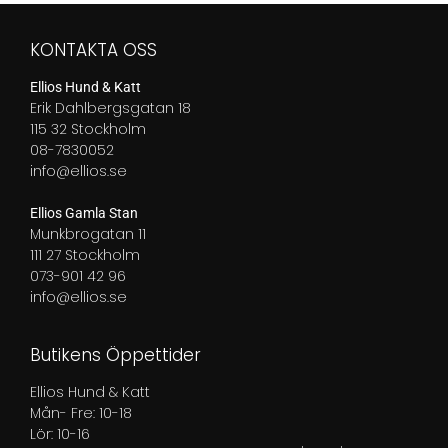
799,00 kr
till
2
KONTAKTA OSS
799,00 kr
Ellios Hund & Katt
Erik Dahlbergsgatan 18
115 32 Stockholm
08-7830052
info@ellios.se
Ellios Gamla Stan
Munkbrogatan 11
111 27 Stockholm
073-901 42 96
info@ellios.se
Butikens Öppettider
Ellios Hund & Katt
Mån- Fre: 10-18
Lör: 10-16