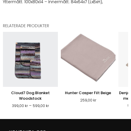
Yttermått: 100x80x14 – Innermått: 84x64x7 (LxBxH),
RELATERADE PRODUKTER
Cloud7 Dog Blanket
Hunter Casper Filt Beige
Denjo 
Woodstock
med
259,00
kr
Prisintervall:
–
399,00
kr
599,00
kr
5
399,00 kr
till
599,00 kr