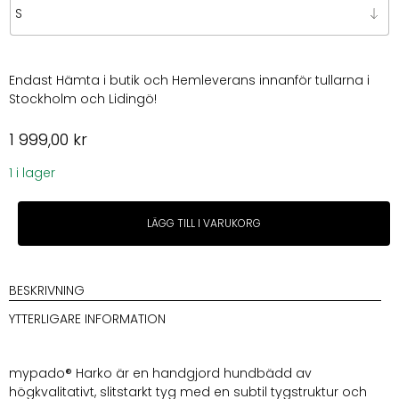
599,00 kr
Endast Hämta i butik och Hemleverans innanför tullarna i
Stockholm och Lidingö!
1 999,00
kr
1 i lager
My
LÄGG TILL I VARUKORG
Pado
Harko
Comfort
Dog
BESKRIVNING
Bed
YTTERLIGARE INFORMATION
Taupe
mängd
mypado® Harko är en handgjord hundbädd av
högkvalitativt, slitstarkt tyg med en subtil tygstruktur och