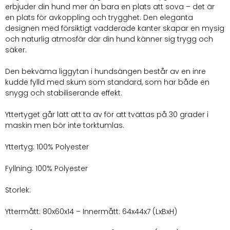
erbjuder din hund mer än bara en plats att sova – det är
en plats för avkoppling och trygghet. Den eleganta
designen med försiktigt vadderade kanter skapar en mysig
och naturlig atmosfär där din hund känner sig trygg och
säker.
Den bekväma liggytan i hundsängen består av en inre
kudde fylld med skum som standard, som har både en
snygg och stabiliserande effekt.
Yttertyget går lätt att ta av för att tvättas på 30 grader i
maskin men bör inte torktumlas.
Yttertyg: 100% Polyester
Fyllning: 100% Polyester
Storlek:
Yttermått: 80x60x14 – Innermått: 64x44x7 (LxBxH)