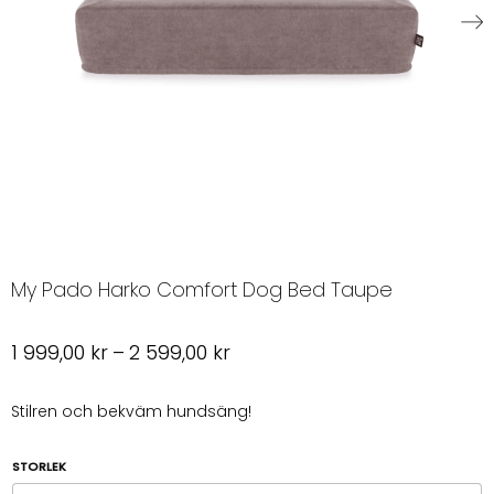
My Pado Harko Comfort Dog Bed Taupe
Prisintervall:
1 999,00
kr
–
2 599,00
kr
1
999,00 kr
Stilren och bekväm hundsäng!
till
2
STORLEK