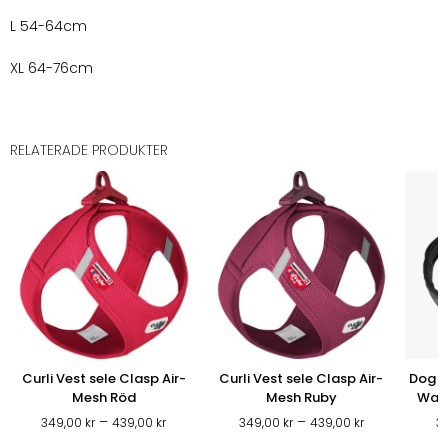
L 54-64cm
XL 64-76cm
RELATERADE PRODUKTER
Curli Vest sele Clasp Air-
Curli Vest sele Clasp Air-
Dog 
Mesh Röd
Mesh Ruby
Walk
Prisintervall:
Prisintervall:
–
–
349,00
kr
439,00
kr
349,00
kr
439,00
kr
3
349,00 kr
349,00 kr