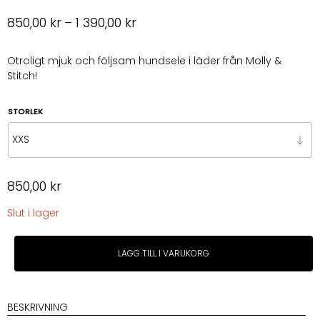
Prisintervall:
850,00
kr
–
1 390,00
kr
850,00 kr
till
Otroligt mjuk och följsam hundsele i läder från Molly &
Stitch!
1
390,00 kr
STORLEK
850,00
kr
Slut i lager
M&S
LÄGG TILL I VARUKORG
Butter
Leather
Y-
Harness
BESKRIVNING
-