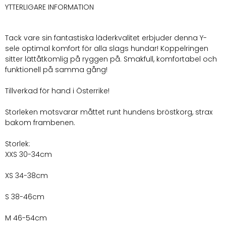
YTTERLIGARE INFORMATION
Classic
Brown
mängd
Tack vare sin fantastiska läderkvalitet erbjuder denna Y-
sele optimal komfort för alla slags hundar! Koppelringen
sitter lättåtkomlig på ryggen på. Smakfull, komfortabel och
funktionell på samma gång!
Tillverkad för hand i Österrike!
Storleken motsvarar måttet runt hundens bröstkorg, strax
bakom frambenen.
Storlek:
XXS 30-34cm
XS 34-38cm
S 38-46cm
M 46-54cm