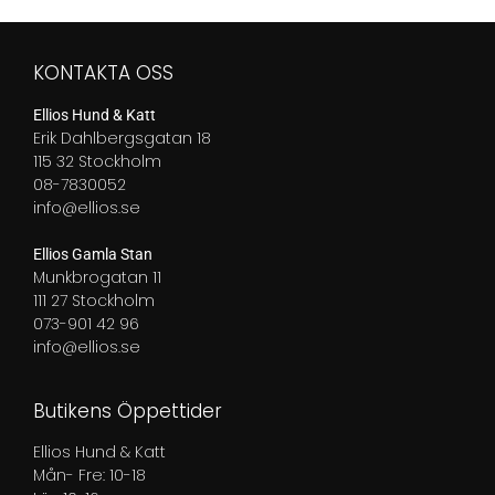
till
till
439,00 kr
439,00 kr
KONTAKTA OSS
Ellios Hund & Katt
Erik Dahlbergsgatan 18
115 32 Stockholm
08-7830052
info@ellios.se
Ellios Gamla Stan
Munkbrogatan 11
111 27 Stockholm
073-901 42 96
info@ellios.se
Butikens Öppettider
Ellios Hund & Katt
Mån- Fre: 10-18