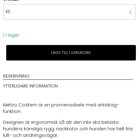
1 i lager
Metizo
LÄGG TILL I VARUKORG
Cozitem
Sele
Nougat
mängd
BESKRIVNING
YTTERLIGARE INFORMATION
Metizo Cozitem är en promenadsele med antidrag-
funktion.
Designen är ergonomisk så att den inte ska belasta
hundens känsliga rygg, nackkotor och hunden har helt fria
luft- och andningsvägar.