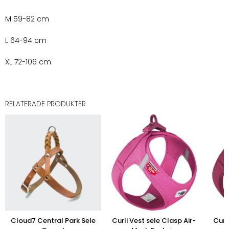
M 59-82 cm
L 64-94 cm
XL 72-106 cm
RELATERADE PRODUKTER
Cloud7 Central Park Sele
Curli Vest sele Clasp Air-
Curl