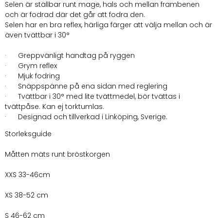
Selen är ställbar runt mage, hals och mellan frambenen
och är fodrad där det går att fodra den.
Selen har en bra reflex, härliga färger att välja mellan och är
även tvättbar i 30°
· Greppvänligt handtag på ryggen
· Grym reflex
· Mjuk fodring
· Snäppspänne på ena sidan med reglering
· Tvättbar i 30° med lite tvättmedel, bör tvättas i
tvättpåse. Kan ej torktumlas.
· Designad och tillverkad i Linköping, Sverige.
Storleksguide
Måtten mäts runt bröstkorgen
XXS 33-46cm
XS 38-52 cm
S 46-62 cm