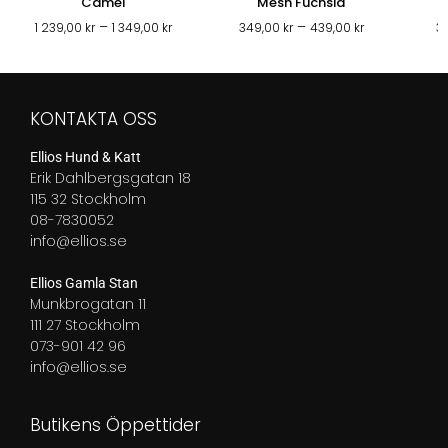
Camel
Mesh Fuchsia
Prisintervall:
Prisintervall:
–
–
1 239,00
kr
1 349,00
kr
349,00
kr
439,00
kr
3
1
349,00 kr
239,00 kr
till
till
439,00 kr
1
KONTAKTA OSS
349,00 kr
Ellios Hund & Katt
Erik Dahlbergsgatan 18
115 32 Stockholm
08-7830052
info@ellios.se
Ellios Gamla Stan
Munkbrogatan 11
111 27 Stockholm
073-901 42 96
info@ellios.se
Butikens Öppettider