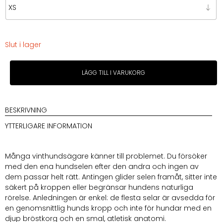
Slut i lager
Karma
LÄGG TILL I VARUKORG
Softshell
Hundsele
Whippet
Oliv
BESKRIVNING
mängd
YTTERLIGARE INFORMATION
Många vinthundsägare känner till problemet. Du försöker
med den ena hundselen efter den andra och ingen av
dem passar helt rätt. Antingen glider selen framåt, sitter inte
säkert på kroppen eller begränsar hundens naturliga
rörelse. Anledningen är enkel: de flesta selar är avsedda för
en genomsnittlig hunds kropp och inte för hundar med en
djup bröstkorg och en smal, atletisk anatomi.