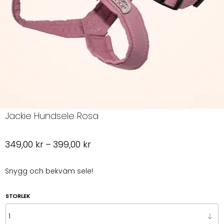
Jackie Hundsele Rosa
Prisintervall:
349,00
kr
–
399,00
kr
349,00 kr
till
Snygg och bekväm sele!
399,00 kr
STORLEK