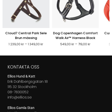
Cloud7 Central Park Sele
Dog Copenhagen Comfort
Curl
Brun mässing
Walk Air™ Harness Black
Prisintervall:
Prisintervall:
–
–
1 239,00
kr
1 349,00
kr
549,00
kr
719,00
kr
3
1
549,00 kr
239,00 kr
till
till
719,00 kr
1
KONTAKTA OSS
349,00 kr
Ellios Hund & Katt
Erik Dahlbergsgatan 18
115 32 Stockholm
08-7830052
info@ellios.se
Ellios Gamla Stan