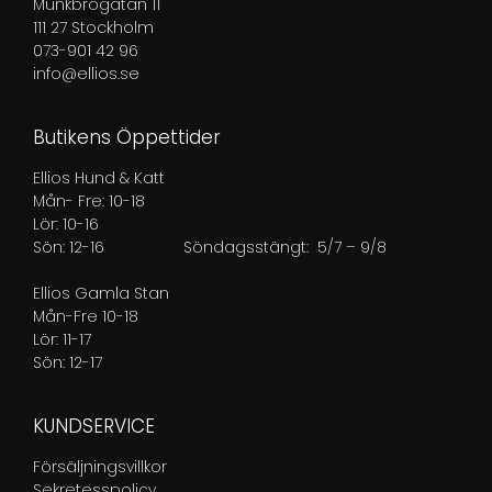
Munkbrogatan 11
111 27 Stockholm
073-901 42 96
info@ellios.se
Butikens Öppettider
Ellios Hund & Katt
Mån- Fre: 10-18
Lör: 10-16
Sön: 12-16
Söndagsstängt: 5/7 – 9/8
Ellios Gamla Stan
Mån-Fre 10-18
Lör: 11-17
Sön: 12-17
KUNDSERVICE
Försäljningsvillkor
Sekretesspolicy