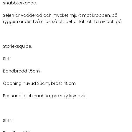
snabbtorkande.
Selen är vadderad och mycket mjukt mot kroppen, på
ryggen är det två clips så att det är lätt att ta av och på.
Storleksguide.
Strl 1
Bandbredd 1,5cm,
Öppning huvud 26cm, bröst 45cm
Passar bla. chihuahua, prazsky krysavik.
Strl 2