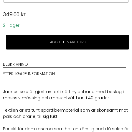
349,00
kr
2 i lager
Jackie
LÄGG TILL I VARUKORG
Hundsele
Rosa
mängd
BESKRIVNING
YTTERLIGARE INFORMATION
Jackies sele är gjort av textilklätt nylonband med beslag i
masssiv mässing och maskintvättbart i 40 grader.
Textilen är ett tunt sportfibermaterial som är skonsamt mot
päls och drar ej till sig fukt.
Perfekt för dom raserna som har en känslig hud då selen är