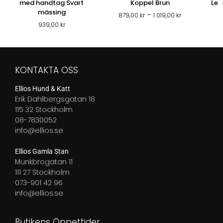
med handtag Svart
Koppel Brun
Lea
mässing
Prisintervall:
–
879,00
kr
1 019,00
kr
879,00 kr
939,00
kr
till
1
019,00 kr
KONTAKTA OSS
Ellios Hund & Katt
Erik Dahlbergsgatan 18
115 32 Stockholm
08-7830052
info@ellios.se
Ellios Gamla Stan
Munkbrogatan 11
111 27 Stockholm
073-901 42 96
info@ellios.se
Butikens Öppettider