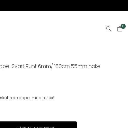
0
oppel Svart Runt 6mm/ 180cm 55mm hake
verkat repkoppel med reflex!
pel