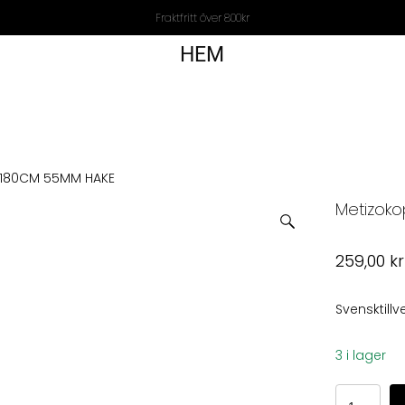
Fraktfritt över 800kr
HEM
 180CM 55MM HAKE
Metizok
259,00
kr
Svensktill
3 i lager
Metizokop