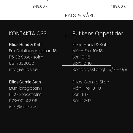
849,00
kr
499,00
kr
PÄLS & VÅRD
PÄLSVÅRD
VÅRD
TIKSKY
KONTAKTA OSS
Butikens Öppettider
KATT
Ellios Hund & Katt
Ellios Hund & Katt
KATTFODER
Erik Dahlbergsgatan 18
Mån- Fre: 10-18
115 32 Stockholm
Lör: 10-16
TORRFODER KATT
VÅTFOD
08-7830052
Sön: 12-16
info@ellios.se
Söndagsstängt: 5/7 – 9/8
Ellios Gamla Stan
Ellios Gamla Stan
Munkbrogatan 11
Mån-Fre 10-18
111 27 Stockholm
Lör: 11-17
073-901 42 96
Sön: 12-17
info@ellios.se