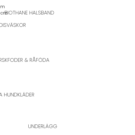
mm
BIOTHANE HALSBAND
0 cm
DISVÄSKOR
RSKFODER & RÅFÖDA
A HUNDKLÄDER
UNDERLÄGG