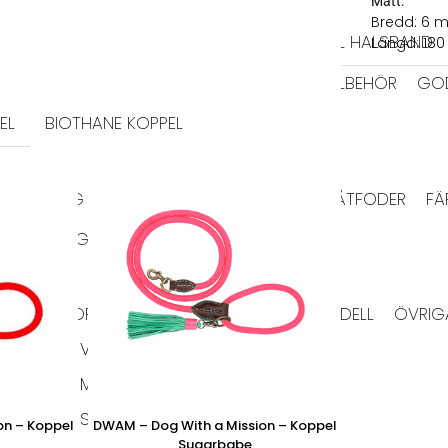
HALSBAND
Mått:
Bredd: 6 
TIDRAGSELAR
LÄDER HALSBAND
TEXTIL HALSBAND
Längd: 18
BAJSPÅSAR & TILLBEHÖR
GO
EL
BIOTHANE KOPPEL
HUNDFODER
HUNDTUGG
TORRFODER
VÅTFODER
FÄ
HUNDTUGG NORDISKT
RMA JACKOR
TAXMODELL
VINTHUNDSMODELL
ÖVRIG
VÄSKOR
HUNDLEKSAKER
IGLOOS
MATPLATS
SKÅLAR
on – Koppel
DWAM – Dog With a Mission – Koppel
Sugarbabe