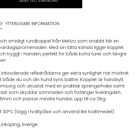
LÄGG TILL I VARUKORG
NG
YTTERLIGARE INFORMATION
nt och smidigt rundkoppel från Metizo som snabbt blir en
 vardagspromenaden. Med sin lätta känsla ligger kopplet
h tryggt i handen, perfekt för både korta turer och längre
er!
 inbroderade reflextrådarna ger extra synlighet när mörkret
 att både du och din hund syns bättre. Kopplet är handsytt
omsorg och utrustat med en praktisk sprengerhake samt
 plast som skyddar sömnaden och förlänger livslängden.
5mm och passar mindre hundar, upp till ca 12kg.
t 30°C (lägg i tvättpåse och använd lite tvättmedel)
Linköping, Sverige