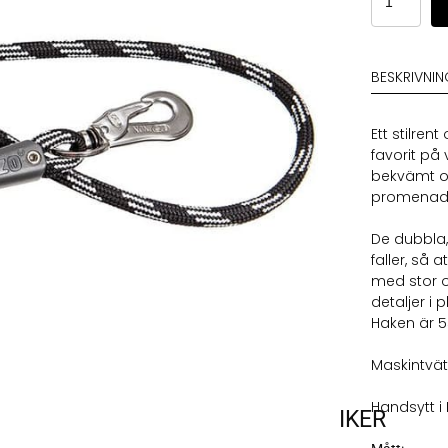
Svart
Runt
6mm/
180cm
BESKRIVNI
55mm
hake
mängd
Ett stilre
favorit på
bekvämt oc
promenad
De dubbla,
faller, så
med stor 
detaljer i
Haken är 5
Maskintvät
Handsytt i 
VARUMÄRKEN
VÅRA BUTIKER