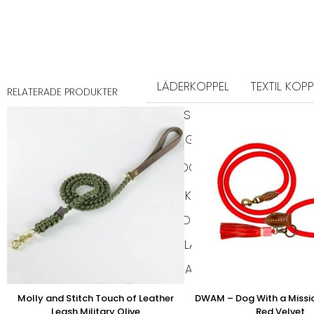
SELAR
ALLA SELAR
STEP-IN
AN
KOPPEL
LÄDERKOPPEL
TEXTIL KOPP
RELATERADE PRODUKTER
GODIS & TUGG
HUNDGODIS
HUNDGODIS NORDISKT
HUNDKLÄDER
TRÖJOR
REGNKLÄDER
VA
SOVPLATS
BÄDDAR
FILTAR
DYNOR
Molly and Stitch Touch of Leather
DWAM – Dog With a Missi
Leash Military Olive
Red Velvet