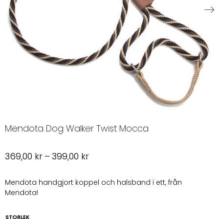
Mendota Dog Walker Twist Mocca
Prisintervall:
369,00
kr
–
399,00
kr
369,00 kr
till
Mendota handgjort koppel och halsband i ett, från
Mendota!
399,00 kr
STORLEK