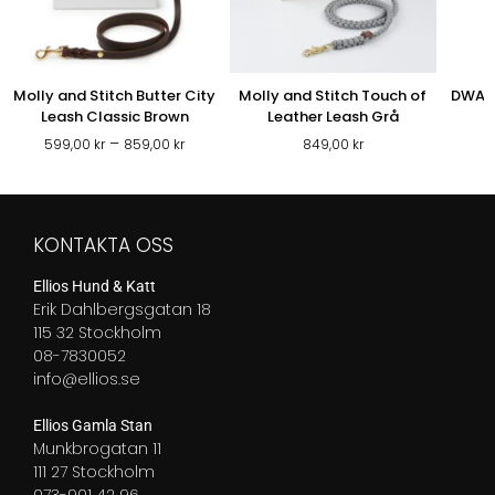
Molly and Stitch Butter City
Molly and Stitch Touch of
DWAM 
Leash Classic Brown
Leather Leash Grå
Prisintervall:
–
599,00
kr
859,00
kr
849,00
kr
599,00 kr
till
859,00 kr
KONTAKTA OSS
Ellios Hund & Katt
Erik Dahlbergsgatan 18
115 32 Stockholm
08-7830052
info@ellios.se
Ellios Gamla Stan
Munkbrogatan 11
111 27 Stockholm