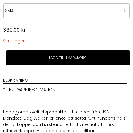
369,00
kr
Slut i lager
Mendota
LÄGG TILL I VARUKORG
Dog
Walker
Twist
Mocca
BESKRIVNING
mängd
YTTERLIGARE INFORMATION
Handgjorda kvalitetsprodukter till hunden från USA.
Mendota Dog Walker är enkel att sätta runt hundens hals,
det är koppel och halsband i ett! Ett alternativ till t.ex.
retrieverkoppel. Halsbandsdelen är ställbar.