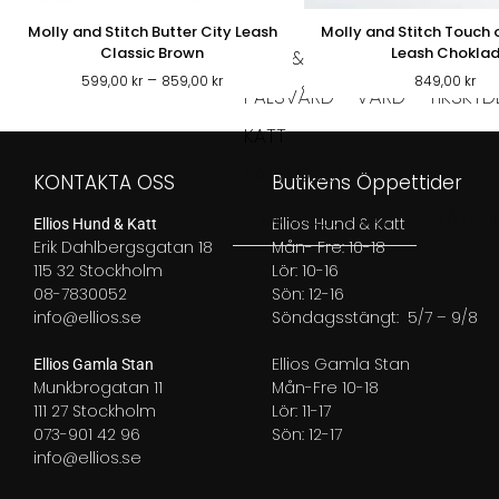
Molly and Stitch Butter City Leash
Molly and Stitch Touch 
Classic Brown
Leash Chokla
PÄLS & VÅRD
Prisintervall:
–
599,00
kr
859,00
kr
849,00
kr
PÄLSVÅRD
VÅRD
TIKSKY
599,00 kr
till
KATT
859,00 kr
KATTFODER
KONTAKTA OSS
Butikens Öppettider
TORRFODER KATT
VÅTFOD
Ellios Hund & Katt
Ellios Hund & Katt
Erik Dahlbergsgatan 18
Mån- Fre: 10-18
115 32 Stockholm
Lör: 10-16
08-7830052
Sön: 12-16
info@ellios.se
Söndagsstängt: 5/7 – 9/8
Ellios Gamla Stan
Ellios Gamla Stan
Munkbrogatan 11
Mån-Fre 10-18
111 27 Stockholm
Lör: 11-17
073-901 42 96
Sön: 12-17
info@ellios.se