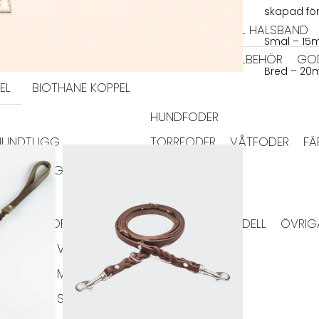
HALSBAND
skapad för 
TIDRAGSELAR
LÄDER HALSBAND
TEXTIL HALSBAND
Smal – 15
BAJSPÅSAR & TILLBEHÖR
GO
Bred – 20
EL
BIOTHANE KOPPEL
HUNDFODER
HUNDTUGG
TORRFODER
VÅTFODER
FÄ
HUNDTUGG NORDISKT
RMA JACKOR
TAXMODELL
VINTHUNDSMODELL
ÖVRIG
VÄSKOR
HUNDLEKSAKER
IGLOOS
MATPLATS
SKÅLAR