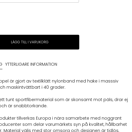
r
LÄGG TILL I VARUKORG
NG
YTTERLIGARE INFORMATION
ppel är gjort av textilklätt nylonband med hake i masssiv
h maskintvättbart i 40 grader.
r ett tunt sportfibermaterial som är skonsamt mot päls, drar ej
kt och är snabbtorkande.
rodukter tillverkas Europa i nära samarbete med noggrant
oducenter som delar varumärkets syn på kvalitet, hållbarhet
. Material väljs med stor omsorg och designen är tidlös,