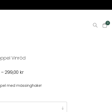
0
oppel Vinröd
Prisintervall:
r
–
299,00
kr
269,00 kr
till
oppel med mässinghake!
299,00 kr