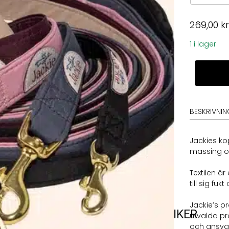
269,00
k
1 i lager
Jackie
Koppel
Vinröd
mängd
BESKRIVNI
Jackies ko
mässing oc
Textilen ä
till sig fu
Jackie’s p
VARUMÄRKEN
VÅRA BUTIKER
utvalda pr
och ansvar