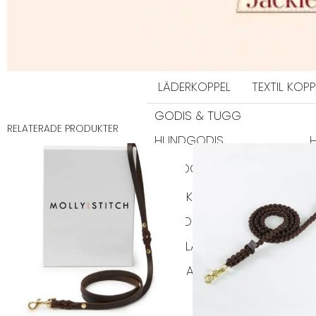
SELAR
ALLA SELAR
STEP-IN
AN
KOPPEL
LÄDERKOPPEL
TEXTIL KOPP
GODIS & TUGG
RELATERADE PRODUKTER
HUNDGODIS
HUNDGODIS NORDISKT
HUNDKLÄDER
TRÖJOR
REGNKLÄDER
VA
SOVPLATS
BÄDDAR
FILTAR
DYNOR