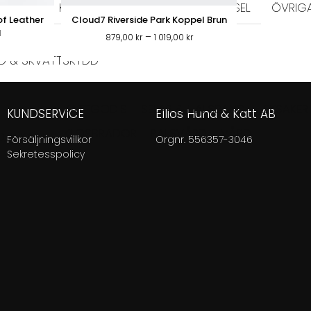
KERAMIK
MELAMIN
MATPUSSEL
ÖVRIG
of Leather
Cloud7 Riverside Park Koppel Brun
d
Prisintervall:
–
879,00
kr
1 019,00
kr
879,00 kr
DD & SKVÄTTSKYDD
till
1
019,00 kr
KATTGODIS
SELAR & HALSBAND
LEKSAKER
KUNDSERVICE
Ellios Hund & Katt AB
KLÖSBRÄDOR
PÄLSVÅRD
VÅRD
ER KATT
Försäljningsvillkor
Orgnr. 556357-3046
Sekretesspolicy