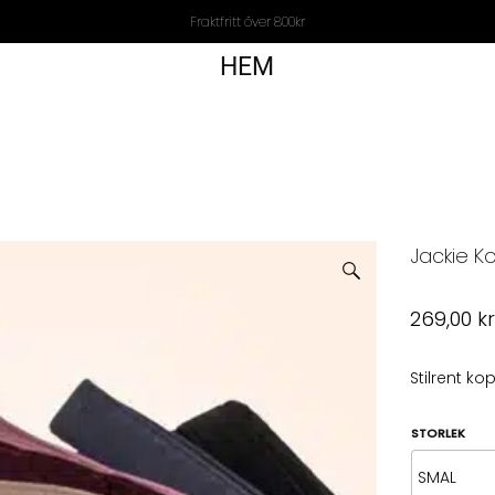
Fraktfritt över 800kr
HEM
Jackie K
269,00
k
Stilrent k
STORLEK