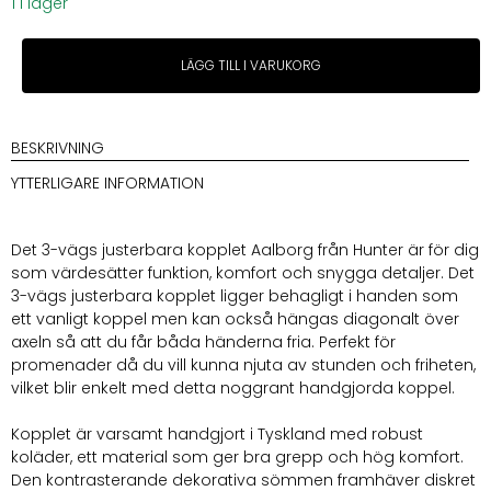
1 i lager
Hunter
LÄGG TILL I VARUKORG
Aalborg
Trainingleash
Cognac
10mm
BESKRIVNING
200cm
YTTERLIGARE INFORMATION
mängd
Det 3-vägs justerbara kopplet Aalborg från Hunter är för dig
som värdesätter funktion, komfort och snygga detaljer. Det
3-vägs justerbara kopplet ligger behagligt i handen som
ett vanligt koppel men kan också hängas diagonalt över
axeln så att du får båda händerna fria. Perfekt för
promenader då du vill kunna njuta av stunden och friheten,
vilket blir enkelt med detta noggrant handgjorda koppel.
Kopplet är varsamt handgjort i Tyskland med robust
koläder, ett material som ger bra grepp och hög komfort.
Den kontrasterande dekorativa sömmen framhäver diskret