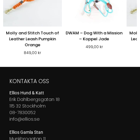
Molly and Stitch Touch of
DWAM – Dog With a Mission
Molly
Leather Leash Pumpkin
– Koppel Jade
Leat
Orange
499,00
kr
849,00
kr
KONTAKTA OSS
Ellios Hund & Katt
Erik Dahlbergsgatan 18
115 32 Stockholm
08-7830052
info@ellios.se
Ellios Gamla Stan
Munkbrogatan 11