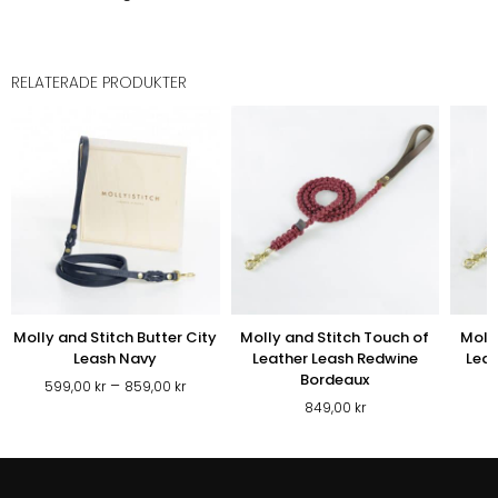
RELATERADE PRODUKTER
Molly and Stitch Butter City
Molly and Stitch Touch of
Molly
Leash Navy
Leather Leash Redwine
Leat
Bordeaux
Prisintervall:
–
599,00
kr
859,00
kr
599,00 kr
849,00
kr
till
859,00 kr