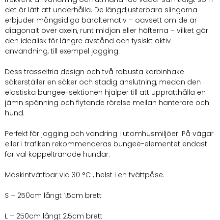
det är lätt att underhålla. De längdjusterbara slingorna
erbjuder mångsidiga bäralternativ – oavsett om de är
diagonalt över axeln, runt midjan eller höfterna – vilket gör
den idealisk för längre avstånd och fysiskt aktiv
användning, till exempel jogging.
Dess trasselfria design och två robusta karbinhake
säkerställer en säker och stadig anslutning, medan den
elastiska bungee-sektionen hjälper till att upprätthålla en
jämn spänning och flytande rörelse mellan hanterare och
hund.
Perfekt för jogging och vandring i utomhusmiljöer. På vägar
eller i trafiken rekommenderas bungee-elementet endast
för väl koppeltränade hundar.
Maskintvättbar vid 30 °C , helst i en tvättpåse.
S – 250cm långt 1,5cm brett
L – 250cm långt 2,5cm brett