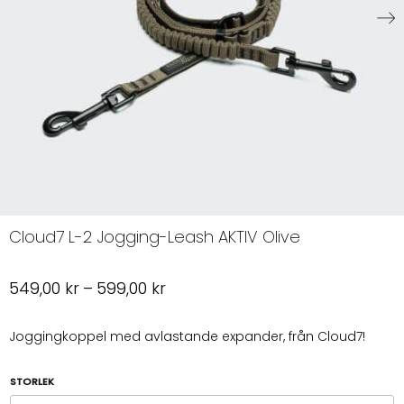
Cloud7 L-2 Jogging-Leash AKTIV Olive
Prisintervall:
549,00
kr
–
599,00
kr
549,00 kr
till
Joggingkoppel med avlastande expander, från Cloud7!
599,00 kr
STORLEK