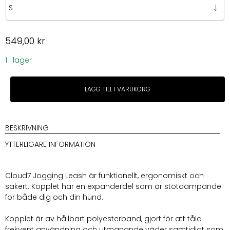
549,00
kr
1 i lager
Cloud7
LÄGG TILL I VARUKORG
L-
2
Jogging-
Leash
BESKRIVNING
AKTIV
YTTERLIGARE INFORMATION
Olive
mängd
Cloud7 Jogging Leash är funktionellt, ergonomiskt och
säkert. Kopplet har en expanderdel som är stötdämpande
för både dig och din hund.
Kopplet är av hållbart polyesterband, gjort för att tåla
frekvent användning och utmanande väder samtidigt som