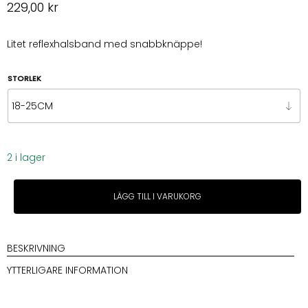
229,00
kr
Litet reflexhalsband med snabbknäppe!
STORLEK
2 i lager
Metizo
LÄGG TILL I VARUKORG
halsband
ofodrat
oliv
mängd
BESKRIVNING
YTTERLIGARE INFORMATION