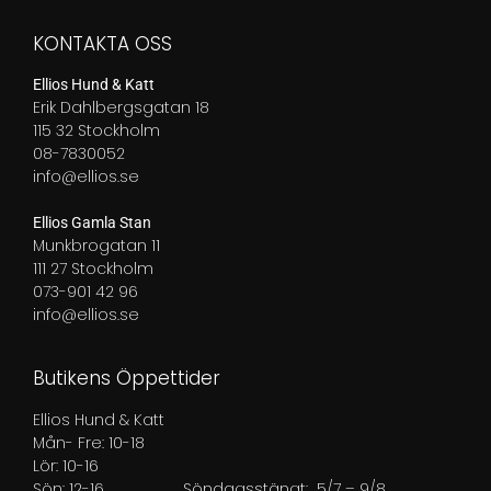
849,00 kr
699,00 kr
KONTAKTA OSS
Ellios Hund & Katt
Erik Dahlbergsgatan 18
115 32 Stockholm
08-7830052
info@ellios.se
Ellios Gamla Stan
Munkbrogatan 11
111 27 Stockholm
073-901 42 96
info@ellios.se
Butikens Öppettider
Ellios Hund & Katt
Mån- Fre: 10-18
Lör: 10-16
Sön: 12-16
Söndagsstängt: 5/7 – 9/8