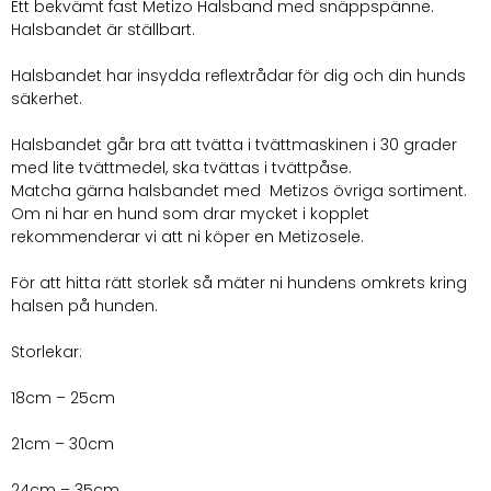
Ett bekvämt fast Metizo Halsband med snäppspänne.
Halsbandet är ställbart.
Halsbandet har insydda reflextrådar för dig och din hunds
säkerhet.
Halsbandet går bra att tvätta i tvättmaskinen i 30 grader
med lite tvättmedel, ska tvättas i tvättpåse.
Matcha gärna halsbandet med Metizos övriga sortiment.
Om ni har en hund som drar mycket i kopplet
rekommenderar vi att ni köper en Metizosele.
För att hitta rätt storlek så mäter ni hundens omkrets kring
halsen på hunden.
Storlekar:
18cm – 25cm
21cm – 30cm
24cm – 35cm