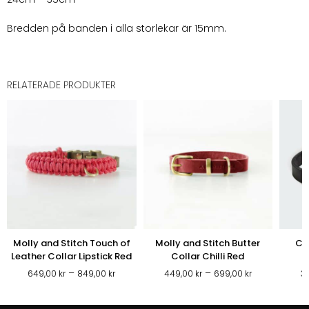
Bredden på banden i alla storlekar är 15mm.
RELATERADE PRODUKTER
Molly and Stitch Touch of
Molly and Stitch Butter
Cl
Leather Collar Lipstick Red
Collar Chilli Red
Prisintervall:
Prisintervall:
–
–
649,00
kr
849,00
kr
449,00
kr
699,00
kr
3
649,00 kr
449,00 kr
till
till