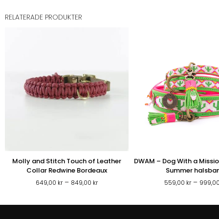
RELATERADE PRODUKTER
Molly and Stitch Touch of Leather
DWAM – Dog With a Missio
Collar Redwine Bordeaux
Summer halsba
Prisintervall:
–
–
649,00
kr
849,00
kr
559,00
kr
999,0
649,00 kr
till
849,00 kr