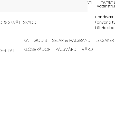
KERAMIK
MELAMIN
MATPUSSEL
ÖVRIG
Tvättinstru
Handtvätt 
DD & SKVÄTTSKYDD
(använd tv
Låt Halsban
KATTGODIS
SELAR & HALSBAND
LEKSAKER
KLÖSBRÄDOR
PÄLSVÅRD
VÅRD
ER KATT