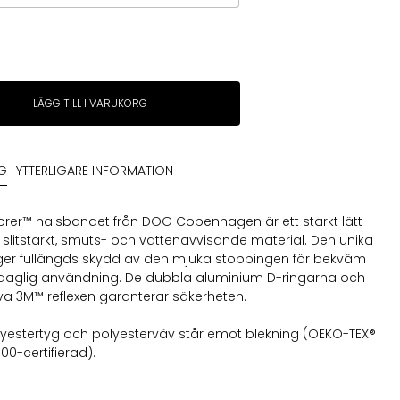
LÄGG TILL I VARUKORG
en
NG
YTTERLIGARE INFORMATION
orer™ halsbandet från DOG Copenhagen är ett starkt lätt
 slitstarkt, smuts- och vattenavvisande material. Den unika
ger fullängds skydd av den mjuka stoppingen för bekväm
 daglig användning. De dubbla aluminium D-ringarna och
iva 3M™ reflexen garanterar säkerheten.
yestertyg och polyesterväv står emot blekning (OEKO-TEX®
00-certifierad).