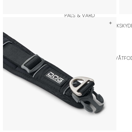
PÄLS & VÅRD
PÄLSVÅRD
VÅRD
TIKSKY
KATT
KATTFODER
TORRFODER KATT
VÅTFOD