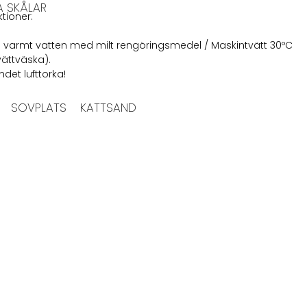
A SKÅLAR
ktioner:
i varmt vatten med milt rengöringsmedel / Maskintvätt 30ºC
ättväska).
det lufttorka!
SOVPLATS
KATTSAND