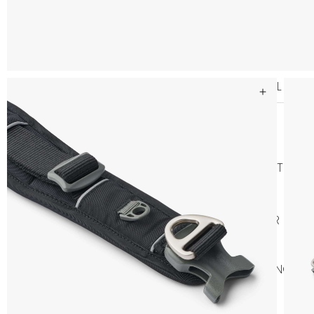
SELAR
ALLA SELAR
STEP-IN
AN
KOPPEL
LÄDERKOPPEL
TEXTIL KOPP
GODIS & TUGG
HUNDGODIS
HUNDGODIS NORDISKT
HUNDKLÄDER
TRÖJOR
REGNKLÄDER
VA
SOVPLATS
BÄDDAR
FILTAR
DYNOR