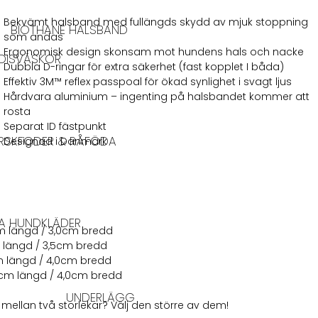
Bekvämt halsband med fullängds skydd av mjuk stoppning
BIOTHANE HALSBAND
som andas
Ergonomisk design skonsam mot hundens hals och nacke
DISVÄSKOR
Dubbla D-ringar för extra säkerhet (fast kopplet I båda)
Effektiv 3M™ reflex passpoal för ökad synlighet i svagt ljus
Hårdvara aluminium – ingenting på halsbandet kommer att
rosta
Separat ID fästpunkt
RSKFODER & RÅFÖDA
Designad i Danmark
A HUNDKLÄDER
m längd / 3,0cm bredd
 längd / 3,5cm bredd
 längd / 4,0cm bredd
6cm längd / 4,0cm bredd
UNDERLÄGG
s mellan två storlekar? Välj den större av dem!