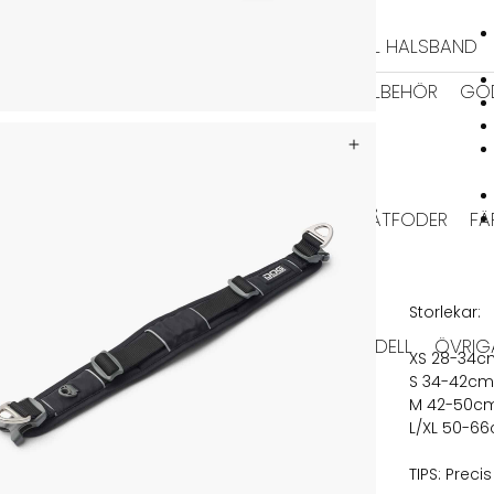
HALSBAND
TIDRAGSELAR
LÄDER HALSBAND
TEXTIL HALSBAND
BAJSPÅSAR & TILLBEHÖR
GO
EL
BIOTHANE KOPPEL
HUNDFODER
HUNDTUGG
TORRFODER
VÅTFODER
FÄ
HUNDTUGG NORDISKT
Storlekar:
RMA JACKOR
TAXMODELL
VINTHUNDSMODELL
ÖVRIG
XS 28-34c
S 34-42cm
VÄSKOR
HUNDLEKSAKER
M 42-50cm
IGLOOS
MATPLATS
L/XL 50-6
SKÅLAR
TIPS: Preci