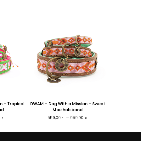
n – Tropical
DWAM – Dog With a Mission – Sweet
nd
Mae halsband
Prisintervall:
Prisintervall:
–
0
kr
559,00
kr
959,00
kr
559,00 kr
559,00 kr
till
till
999,00 kr
959,00 kr