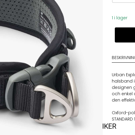
1 i lager
Dog
Copenhag
Urban
Explorer
Halsband
BESKRIVNI
Svart
mängd
Urban Expl
halsband i
designen 
och enkel
den effekt
Oxford-pol
STANDARD 1
VARUMÄRKEN
VÅRA BUTIKER